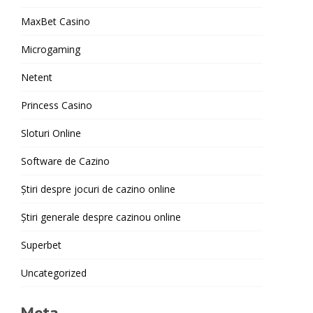
MaxBet Casino
Microgaming
Netent
Princess Casino
Sloturi Online
Software de Cazino
Știri despre jocuri de cazino online
Știri generale despre cazinou online
Superbet
Uncategorized
Meta