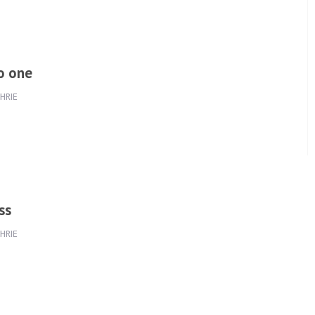
o one
HRIE
ss
HRIE