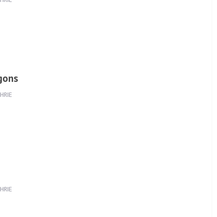
gons
HRIE
HRIE