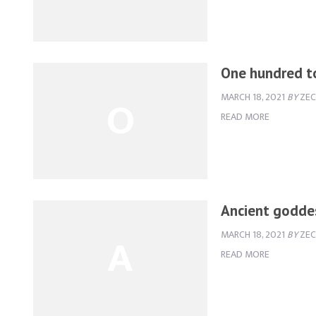
One hundred t
O
MARCH 18, 2021
BY
ZEC
READ MORE
Ancient godde
A
MARCH 18, 2021
BY
ZEC
READ MORE