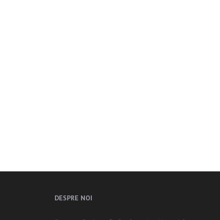
DESPRE NOI