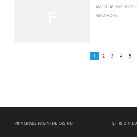
F
MARCH 18, 2021
BY
ZEC
READ MORE
1
2
3
4
5
PRINCIPALE PAGINI DE CASINO
ȘTIRI DIN L