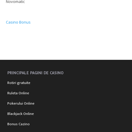
Novomatic
Casino Bonus
PRINCIPALE PAGINI DE CASINO
Rotiri gratuite
Ruleta Online
Pokerului Online
Blackjack Online
Bonus Cazino