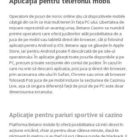
Aplicația pentru telefonul mobil
Operatorii de jocuri de noroc online știu că dispozitivele mobile
câștigă din ce în ce mai mult teren în fața PC-ului. Libertatea de
mișcare reprezintă un avantaj uriaș. Betano Casino se numără
printre operatorii care oferă jucătorilor atât posibilitatea de a
juca de pe mobil sau tabletă direct din browser, cât și folosind
aplicații pentru Android și iOS. Betano app se găsește în Apple
Store, iar pentru Android poate fi descărcată de pe site-ul
operatorului. În aplicație găsești toate jocurile disponibile și pe
PC, precum și toate secțiunile din contul de jucător. În cazul în
care nu vrei să descarci aplicația, poți juca și direct din browser,
prin accesarea site-ului în Safari, Chrome sau orice alt browser
folosești.Poți juca de pe mobil inclusiv la secțiunea de Cazinou
Live, așa că singura diferență față de jocul de pe PC este doar
dimensiunea ecranului.
Aplicație pentru pariuri sportive si cazino
Platforma Betano mobile îți oferă posibilitatea să intri direct în
acțiune oricând, chiar și pentru doar câteva minute, dacă te
plictisești în metrou și ai chef să joci câteva runde de blackjack. E