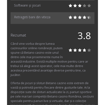
Software și jocuri
Retrageti bani din viteza
3.8
Rezumat
Când vine vorba despre lumea
cazinourilor online românești, putem
spune că Betano casino este unul
dintre cele mai proeminente nume în
această industrie. Există multiple motive pentru care ar
trebui să alegi acest operator, cele mai multe dintre
acestea prezentând avantaje diverse pentru tine, ca
jucător.
Oferta de jocuri și sloturi Betano cazino este extrem de
vastă și potrivită pentru fiecare dintre gusturile tale. Ai la
dispoziție sute de sloturi actualizate la zi, pariuri sportive
pe cele mai tari competiții Betano casino România, secțiuni
speciale pentru pariuri live și virtuale, dar și o colecție