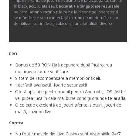
impresionantă de jocuri de casino live la dizpoția ta, cum ar
fi: blackjack, ruletă sau baccarat. Pe lângă toate resursele
pe care Betano cazino ți le pune la dispoziție, operatorul
se mândrește și cu o interfață extrem de modernă și ușor
de utilizat, cu un design plăcut și funcționalități diverse.
PRO:
Bonus de 50 RON fără depunere după încărcarea
documentelor de verificare.
Sistem de recompensare a membrilor fideli.
Interfață avansată, foarte securizată
Oferă aplicație pentru mobil pentru Android și iOS. Astfel
vei putea juca în cele mai bune condiții oriunde te-ai afla.
O colecție excelentă de jocuri oferite: sloturi, jocuri de
masă, cazinou live
Contra:
Nu toate mesele din Live Casino sunt disponibile 24/7