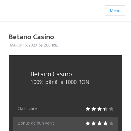
Menu
Betano Casino
MARCH 16, 2023
by
ZECHRIE
Betano Casino
100% până la 1000 RON
Clasificare
Bonus de bun venit