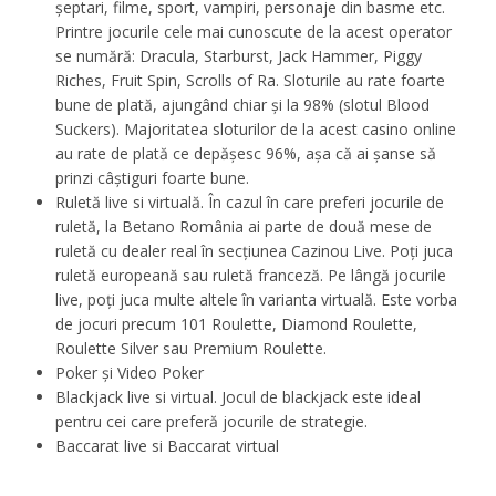
șeptari, filme, sport, vampiri, personaje din basme etc.
Printre jocurile cele mai cunoscute de la acest operator
se numără: Dracula, Starburst, Jack Hammer, Piggy
Riches, Fruit Spin, Scrolls of Ra. Sloturile au rate foarte
bune de plată, ajungând chiar și la 98% (slotul Blood
Suckers). Majoritatea sloturilor de la acest casino online
au rate de plată ce depășesc 96%, așa că ai șanse să
prinzi câștiguri foarte bune.
Ruletă live si virtuală. În cazul în care preferi jocurile de
ruletă, la Betano România ai parte de două mese de
ruletă cu dealer real în secțiunea Cazinou Live. Poți juca
ruletă europeană sau ruletă franceză. Pe lângă jocurile
live, poți juca multe altele în varianta virtuală. Este vorba
de jocuri precum 101 Roulette, Diamond Roulette,
Roulette Silver sau Premium Roulette.
Poker și Video Poker
Blackjack live si virtual. Jocul de blackjack este ideal
pentru cei care preferă jocurile de strategie.
Baccarat live si Baccarat virtual