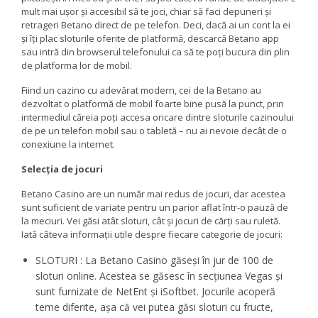
mult mai ușor și accesibil să te joci, chiar să faci depuneri și
retrageri Betano direct de pe telefon. Deci, dacă ai un cont la ei
și îți plac sloturile oferite de platformă, descarcă Betano app
sau intră din browserul telefonului ca să te poți bucura din plin
de platforma lor de mobil.
Fiind un cazino cu adevărat modern, cei de la Betano au
dezvoltat o platformă de mobil foarte bine pusă la punct, prin
intermediul căreia poți accesa oricare dintre sloturile cazinoului
de pe un telefon mobil sau o tabletă – nu ai nevoie decât de o
conexiune la internet.
Selecția de jocuri
Betano Casino are un număr mai redus de jocuri, dar acestea
sunt suficient de variate pentru un parior aflat într-o pauză de
la meciuri. Vei găsi atât sloturi, cât și jocuri de cărți sau ruletă.
Iată câteva informații utile despre fiecare categorie de jocuri:
SLOTURI : La Betano Casino găseși în jur de 100 de
sloturi online. Acestea se găsesc în secțiunea Vegas și
sunt furnizate de NetEnt și iSoftbet. Jocurile acoperă
teme diferite, așa că vei putea găsi sloturi cu fructe,