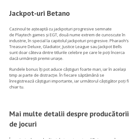
Jackpot-uri Betano
Cazinoul te așteaptă cu jackpoturi progresive semnate
de Playtech games și EGT, două nume extrem de cunoscute în
industrie, în special la capitolul jackpoturi progresive. Pharaoh’s
Treasure Deluxe, Gladiator, Justice League sau Jackpot Bells
sunt doar câteva dintre titlurile celebre pe care le poți încerca
dacă urmărești premii uriașe.
Rundele bonus îți pot aduce câștiguri foarte mari, iar în același
timp ai parte de distracție. În fiecare săptămână se
înregistrează câștiguri importante, iar următorul câștigător poți fi
chiar tu.
Mai multe detalii despre producătorii
de jocuri