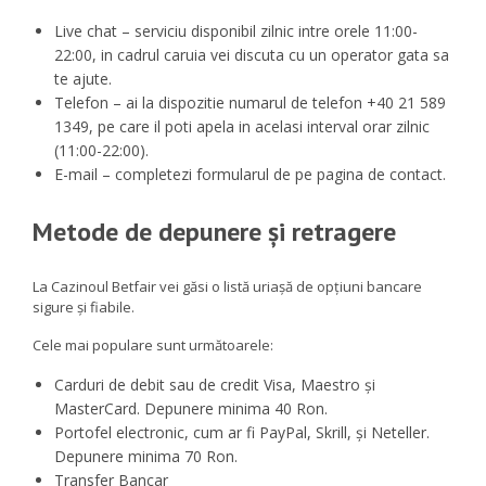
Live chat – serviciu disponibil zilnic intre orele 11:00-
22:00, in cadrul caruia vei discuta cu un operator gata sa
te ajute.
Telefon – ai la dispozitie numarul de telefon +40 21 589
1349, pe care il poti apela in acelasi interval orar zilnic
(11:00-22:00).
E-mail – completezi formularul de pe pagina de contact.
Metode de depunere și retragere
La Cazinoul Betfair vei găsi o listă uriașă de opțiuni bancare
sigure și fiabile.
Cele mai populare sunt următoarele:
Carduri de debit sau de credit Visa, Maestro și
MasterCard. Depunere minima 40 Ron.
Portofel electronic, cum ar fi PayPal, Skrill, și Neteller.
Depunere minima 70 Ron.
Transfer Bancar