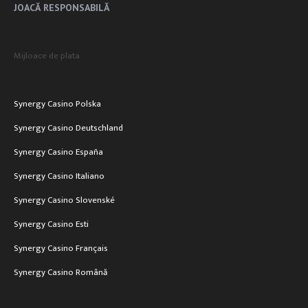
JOACĂ RESPONSABILĂ
Mijloace de plata
Synergy Casino Polska
Synergy Casino Deutschland
Synergy Casino España
Synergy Casino Italiano
Synergy Casino Slovenské
Synergy Casino Esti
Synergy Casino Français
Synergy Casino Română