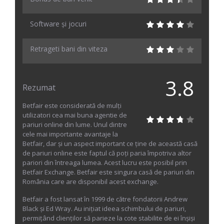
Software și jocuri
Retrageti bani din viteza
3.8
Rezumat
Betfair este considerată de mulți
utilizatori cea mai buna agentie de
pariuri online din lume. Unul dintre
cele mai importante avantaje la
Betfair, dar și un aspect important ce ține de această casă
de pariuri online este faptul că poți paria împotriva altor
pariori din întreaga lumea. Acest lucru este posibil prin
Betfair Exchange. Betfair este singura casă de pariuri din
România care are disponibil acest exchange.
Betfair a fost lansat în 1999 de către fondatorii Andrew
Black și Ed Wray. Au inițiat ideea schimbului de pariuri,
permițând clienților să parieze la cote stabilite de ei înșiși