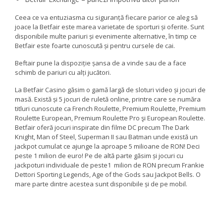
Ceea ce va entuziasma cu siguranță fiecare parior ce aleg să
joace la Betfair este marea varietate de sporturi și oferite. Sunt
disponibile multe pariuri și evenimente alternative, în timp ce
Betfair este foarte cunoscută și pentru cursele de cai.
Beftair pune la dispoziție șansa de a vinde sau de a face
schimb de pariuri cu alți jucători.
La Betfair Casino găsim o gamă largă de sloturi video și jocuri de
masă. Există și 5 jocuri de ruletă online, printre care se număra
titluri cunoscute ca French Roulette, Premium Roulette, Premium
Roulette European, Premium Roulette Pro şi European Roulette.
Betfair oferă jocuri inspirate din filme DC precum The Dark
Knight, Man of Steel, Superman II sau Batman unde există un
jackpot cumulat ce ajunge la aproape 5 milioane de RON! Deci
peste 1 milion de euro! Pe de altă parte găsim și jocuri cu
jackpoturi individuale de peste1 milion de RON precum Frankie
Dettori Sporting Legends, Age of the Gods sau Jackpot Bells. O
mare parte dintre acestea sunt disponibile și de pe mobil.