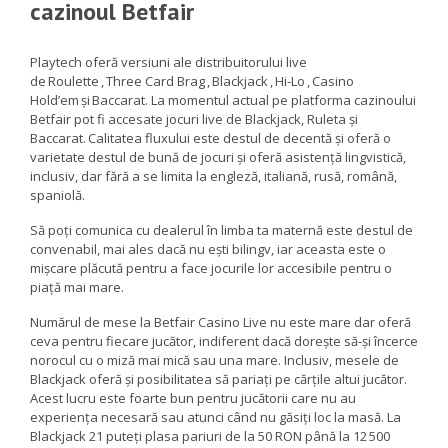
cazinoul Betfair
Playtech oferă versiuni ale distribuitorului live
de Roulette , Three Card Brag , Blackjack , Hi-Lo , Casino
Hold’em și Baccarat. La momentul actual pe platforma cazinoului
Betfair pot fi accesate jocuri live de Blackjack, Ruleta și
Baccarat. Calitatea fluxului este destul de decentă și oferă o
varietate destul de bună de jocuri și oferă asistență lingvistică,
inclusiv, dar fără a se limita la engleză, italiană, rusă, română,
spaniolă.
Să poți comunica cu dealerul în limba ta maternă este destul de
convenabil, mai ales dacă nu ești bilingv, iar aceasta este o
mișcare plăcută pentru a face jocurile lor accesibile pentru o
piață mai mare.
Numărul de mese la Betfair Casino Live nu este mare dar oferă
ceva pentru fiecare jucător, indiferent dacă dorește să-și încerce
norocul cu o miză mai mică sau una mare. Inclusiv, mesele de
Blackjack oferă și posibilitatea să pariați pe cărțile altui jucător.
Acest lucru este foarte bun pentru jucătorii care nu au
experiența necesară sau atunci când nu găsiți loc la masă. La
Blackjack 21 puteți plasa pariuri de la 50 RON până la 12 500