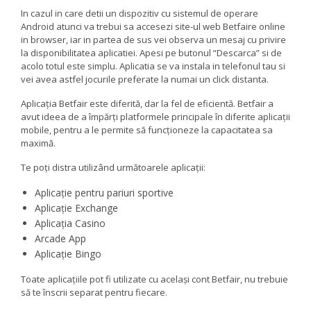
In cazul in care detii un dispozitiv cu sistemul de operare
Android atunci va trebui sa accesezi site-ul web Betfaire online
in browser, iar in partea de sus vei observa un mesaj cu privire
la disponibilitatea aplicatiei. Apesi pe butonul “Descarca” si de
acolo totul este simplu. Aplicatia se va instala in telefonul tau si
vei avea astfel jocurile preferate la numai un click distanta.
Aplicația Betfair este diferită, dar la fel de eficientă. Betfair a
avut ideea de a împărți platformele principale în diferite aplicații
mobile, pentru a le permite să funcționeze la capacitatea sa
maximă.
Te poți distra utilizând următoarele aplicații:
Aplicație pentru pariuri sportive
Aplicație Exchange
Aplicația Casino
Arcade App
Aplicație Bingo
Toate aplicațiile pot fi utilizate cu același cont Betfair, nu trebuie
să te înscrii separat pentru fiecare.