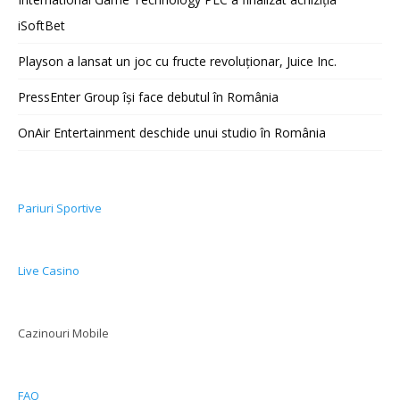
iSoftBet
Playson a lansat un joc cu fructe revoluționar, Juice Inc.
PressEnter Group își face debutul în România
OnAir Entertainment deschide unui studio în România
Pariuri Sportive
Live Casino
Cazinouri Mobile
FAQ