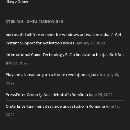
Bingo Online
ȘTIRI DIN LUMEA CASINOSULUI
microsoft toll-free number for windows activation india ✓ Get
Instant Support for Activation Issues
January 23, 2024
International Game Technology PLC a finalizat achiziția iSoftBet
July 22, 2022
Playson a lansat un joc cu fructe revoluționar, Juice Inc.
July 16,
2022
PressEnter Group își face debutul în România
June 25, 2022
OnAir Entertainment deschide unui studio în România
June 15,
2022