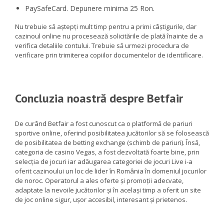
PaySafeCard. Depunere minima 25 Ron.
Nu trebuie să aștepți mult timp pentru a primi câștigurile, dar
cazinoul online nu procesează solicitările de plată înainte de a
verifica detaliile contului. Trebuie să urmezi procedura de
verificare prin trimiterea copiilor documentelor de identificare.
Concluzia noastră despre Betfair
De curând Betfair a fost cunoscut ca o platformă de pariuri
sportive online, oferind posibilitatea jucătorilor să se folosească
de posibilitatea de betting exchange (schimb de pariuri). Însă,
categoria de casino Vegas, a fost dezvoltată foarte bine, prin
selecția de jocuri iar adăugarea categoriei de jocuri Live i-a
oferit cazinoului un loc de lider în România în domeniul jocurilor
de noroc. Operatorul a ales oferte și promoții adecvate,
adaptate la nevoile jucătorilor și în același timp a oferit un site
de joc online sigur, ușor accesibil, interesant și prietenos.