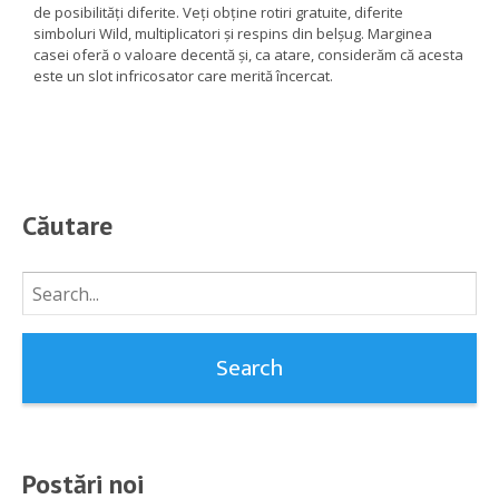
de posibilități diferite. Veți obține rotiri gratuite, diferite
simboluri Wild, multiplicatori și respins din belșug. Marginea
casei oferă o valoare decentă și, ca atare, considerăm că acesta
este un slot infricosator care merită încercat.
Căutare
Search
for:
Postări noi