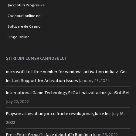
Jackpoturi Progresive
Cazinouri online noi
Software de Cazino
Bingo Online
ȘTIRI DIN LUMEA CASINOSULUI
microsoft toll-free number for windows activation india ✓ Get
Instant Support for Activation Issues
January 23, 2024
International Game Technology PLC a finalizat achiziția iSoftBet
July 22, 2022
Playson a lansat un joc cu fructe revoluționar, Juice Inc.
July 16,
2022
PressEnter Group își face debutul în România
June 25, 2022