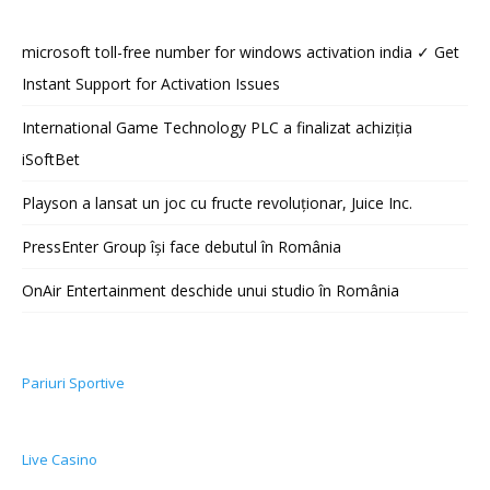
microsoft toll-free number for windows activation india ✓ Get
Instant Support for Activation Issues
International Game Technology PLC a finalizat achiziția
iSoftBet
Playson a lansat un joc cu fructe revoluționar, Juice Inc.
PressEnter Group își face debutul în România
OnAir Entertainment deschide unui studio în România
Pariuri Sportive
Live Casino