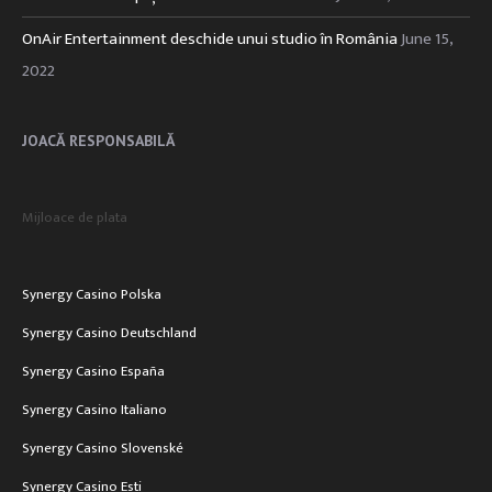
OnAir Entertainment deschide unui studio în România
June 15,
2022
JOACĂ RESPONSABILĂ
Mijloace de plata
Synergy Casino Polska
Synergy Casino Deutschland
Synergy Casino España
Synergy Casino Italiano
Synergy Casino Slovenské
Synergy Casino Esti