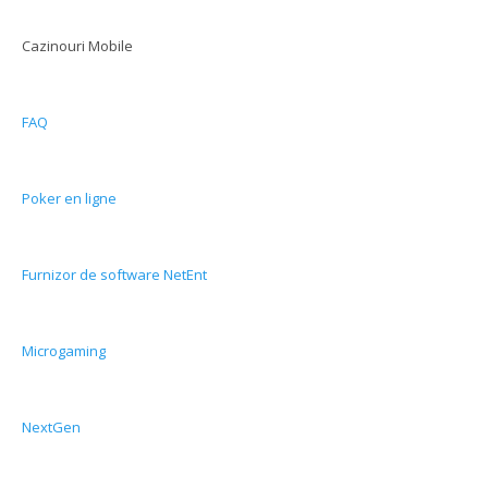
Cazinouri Mobile
FAQ
Poker en ligne
Furnizor de software NetEnt
Microgaming
NextGen