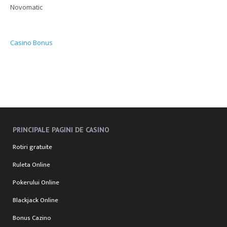
Novomatic
Casino Bonus
PRINCIPALE PAGINI DE CASINO
Rotiri gratuite
Ruleta Online
Pokerului Online
Blackjack Online
Bonus Cazino