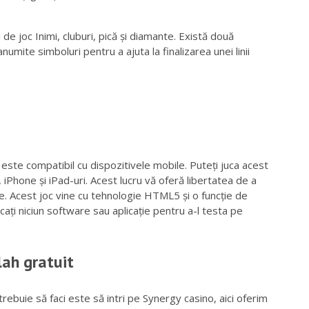
de joc Inimi, cluburi, pică și diamante. Există două
numite simboluri pentru a ajuta la finalizarea unei linii
ste compatibil cu dispozitivele mobile. Puteți juca acest
iPhone și iPad-uri. Acest lucru vă oferă libertatea de a
le. Acest joc vine cu tehnologie HTML5 și o funcție de
ți niciun software sau aplicație pentru a-l testa pe
ah gratuit
ebuie să faci este să intri pe Synergy casino, aici oferim