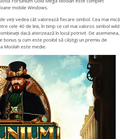
ar slotul Fortunium Gold Mega Moolah este complet
lefoane mobile Windows.
i, unde veți vedea cât valorează fiecare simbol. Cea mai mică
tre cele 40 de linii, în timp ce cel mai valoros simbol wild
 combinații dacă aterizează în locul potrivit. De asemenea,
e bonus și cum este posibil să câștigi un premiu de
ega Moolah este medie.