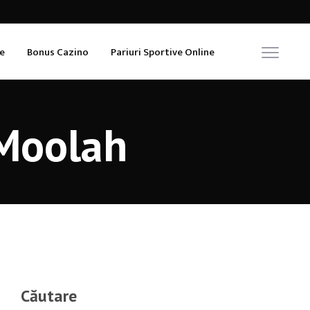
ne
Bonus Cazino
Pariuri Sportive Online
Moolah
Căutare