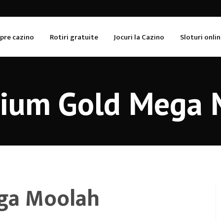
spre cazino
Rotiri gratuite
Jocuri la Cazino
Sloturi onli
nium Gold Mega 
ga Moolah