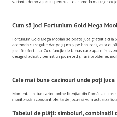
varianta demo a jocului pentru a te acomoda mai ușor cu jo
Cum să joci Fortunium Gold Mega Moola
Fortunium Gold Mega Moolah se poate juca gratuit aici la 
acomoda cu regulile dar poți juca și pe bani reali, asta după
jocul în oferta sa. Cu o funcție de bonus care apare frecvent 
designul adaptiv permit un joc neted și fără probleme, indi
Cele mai bune cazinouri unde poți juc
Momentan niciun cazino online licențiat din România nu are
monitorizăm constant oferta de jocuri si vom actualiza lista 
Tabelul de plăți: simboluri, combinații 