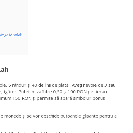
d Mega Moolah
lah
e, 5 rânduri și 40 de linii de plată . Aveți nevoie de 3 sau
âștigător. Puteți miza între 0,50 și 100 RON pe fiecare
ximum 150 RON și permite să apară simboluri bonus
l de monede și se vor deschide butoanele glisante pentru a