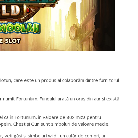
uri, care este un produs al colaborării dintre furnizorul
r numit Fortunium. Fundalul arată un oraș din aur și există
fel ca în Fortunium, în valoare de 80x miza pentru
ppelin, Chest și Gun sunt simboluri de valoare medie.
, veți găsi și simboluri wild , un cufăr de comori, un