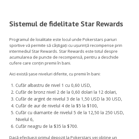
Sistemul de fidelitate Star Rewards
Programul de loialitate este locul unde Pokerstars pariuri
sportive vă permite să câștigați cu ușurință recompense prin
intermediul Star Rewards. Star Rewards este totul despre
acumularea de puncte de recompensă, pentru a deschide
cufere care conțin premii în bani.
Aici există șase niveluri diferite, cu premii în bani:
Cufăr albastru de nivel 1 cu 0,60 USD,
Cufăr de bronz nivel 2 de la 0,60 dolari la 12 dolari,
Cufăr de argint de nivelul 3 de la 1,50 USD la 30 USD,
Cufăr de aur de nivelul 4 de la $5 la $100,
Cufăr cu diamante de nivelul 5 de la 12,50 la 250 USD,
Nivelul 6,
Cufăr neagru de la $35 la $700.
Dacă efectuezi primul depozit la Pokerstars vei obține un