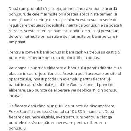
După cum probabil că știi deja, atunci când cazinourile acordă
bonusuri, de cele mai multe ori acestea aplică niște termeni și
condiții numite cerințe de rulaj minim. Acestea sunt o serie de
reguli care trebuiesc îndeplinite înainte ca bonusurile să poată fi
retrase. Aceste criterii se numesc condiții de rulaj, și presupun,
de cele mai multe ori, să rulăm de mai multe ori banii pe care i-
am primit.
Pentru a converti banii bonus in bani cash va trebui sa castigi 5
puncte de eliberare pentru a debloca 1$ din bonus.
Vei obtine 1 punct de eliberare al bonusului pentru diferite mize
plasate in cadrul jocurilor slot. Acestea pot fi accesate pe site-ul
operatorului, insa iti pot da un exemplu: pentru fiecare 6$
pariati in cadrul slotului Age of the Gods vei primi 1 punct de
eliberare. La 5 puncte de eliberare vei debloca 1$ din bonusul
incasat.
De fiecare dată când ajungi 180 de puncte de răscumpărare,
PokerStars îți creditează contul cu 10 USD în numerar. După
fiecare depunere eligibilă, aveți patru luni pentru a câștiga
punctele de răscumpărare necesare pentru eliberarea
bonusului