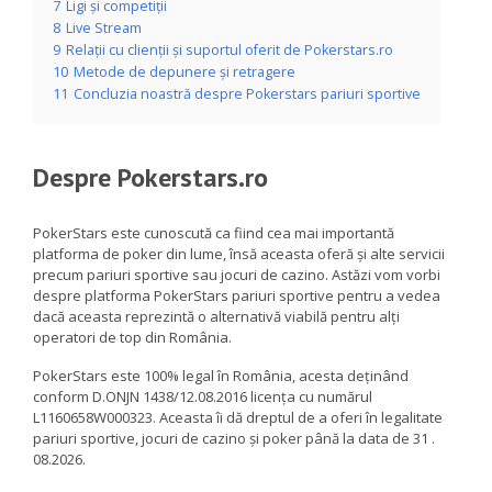
7
Ligi și competiții
8
Live Stream
9
Relații cu clienții și suportul oferit de Pokerstars.ro
10
Metode de depunere și retragere
11
Concluzia noastră despre Pokerstars pariuri sportive
Despre Pokerstars.ro
PokerStars este cunoscută ca fiind cea mai importantă
platforma de poker din lume, însă aceasta oferă și alte servicii
precum pariuri sportive sau jocuri de cazino. Astăzi vom vorbi
despre platforma PokerStars pariuri sportive pentru a vedea
dacă aceasta reprezintă o alternativă viabilă pentru alți
operatori de top din România.
PokerStars este 100% legal în România, acesta deținând
conform D.ONJN 1438/12.08.2016 licența cu numărul
L1160658W000323. Aceasta îi dă dreptul de a oferi în legalitate
pariuri sportive, jocuri de cazino și poker până la data de 31 .
08.2026.