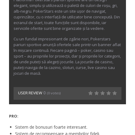
elegant, simplu și utilizează o paletă de culori de roșu, gri,
alb-negru. PokerStars este un site ușor de navigat,
cuprinzător, cu o interfață de utilizator bine concepută. Din
ecranul de start, toate funcțiile sunt disponibile, iar
serviciile oferite sunt bine organizate și la vedere.
Cu un fundal impresionant de zgârie nori, Pokerstars
pariuri sportive anunță ofertele sale printr-un banner aflat
în mișcare continuă. Fiecare pagină – poker, casino sau
sport – au propriile lor proiecții, dar și propriile lor categorii,
de unde puteți să alegeți jocurile. La jocurile de casino,
puteți naviga de la cazino, sloturi, curse, live casino sau
jocuri de masă.
0
USER REVIEW
(
0
votes)
PRO:
Sistem de bonusuri foarte interesant.
Sistem de recompensare a membrilor fideli.