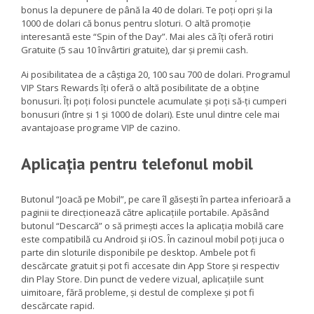
bonus la depunere de până la 40 de dolari. Te poți opri și la
1000 de dolari că bonus pentru sloturi. O altă promoție
interesantă este “Spin of the Day”. Mai ales că îți oferă rotiri
Gratuite (5 sau 10 învârtiri gratuite), dar și premii cash.
Ai posibilitatea de a câștiga 20, 100 sau 700 de dolari. Programul
VIP Stars Rewards îți oferă o altă posibilitate de a obține
bonusuri. Îți poți folosi punctele acumulate și poți să-ți cumperi
bonusuri (între și 1 și 1000 de dolari). Este unul dintre cele mai
avantajoase programe VIP de cazino.
Aplicația pentru telefonul mobil
Butonul “Joacă pe Mobil”, pe care îl găsești în partea inferioară a
paginii te direcționează către aplicațiile portabile. Apăsând
butonul “Descarcă” o să primești acces la aplicația mobilă care
este compatibilă cu Android și iOS. În cazinoul mobil poți juca o
parte din sloturile disponibile pe desktop. Ambele pot fi
descărcate gratuit și pot fi accesate din App Store și respectiv
din Play Store. Din punct de vedere vizual, aplicațiile sunt
uimitoare, fără probleme, și destul de complexe și pot fi
descărcate rapid.