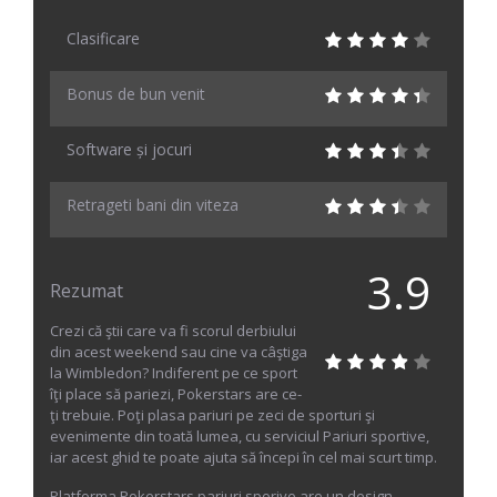
Clasificare
Bonus de bun venit
Software și jocuri
Retrageti bani din viteza
3.9
Rezumat
Crezi că ştii care va fi scorul derbiului
din acest weekend sau cine va câştiga
la Wimbledon? Indiferent pe ce sport
îţi place să pariezi, Pokerstars are ce-
ţi trebuie. Poţi plasa pariuri pe zeci de sporturi şi
evenimente din toată lumea, cu serviciul Pariuri sportive,
iar acest ghid te poate ajuta să începi în cel mai scurt timp.
Platforma Pokerstars pariuri sporive are un design