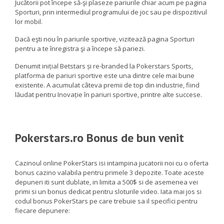
Jucătorii pot începe să-şi plaseze pariurile chiar acum pe pagina
Sporturi, prin intermediul programului de joc sau pe dispozitivul
lor mobil.
Dacă eşti nou în pariurile sportive, vizitează pagina Sporturi
pentru a te înregistra şi a începe să pariezi.
Denumit inițial Betstars și re-branded la Pokerstars Sports,
platforma de pariuri sportive este una dintre cele mai bune
existente. A acumulat câteva premii de top din industrie, fiind
lăudat pentru Inovație în pariuri sportive, printre alte succese.
Pokerstars.ro Bonus de bun venit
Cazinoul online PokerStars isi intampina jucatorii noi cu o oferta
bonus cazino valabila pentru primele 3 depozite. Toate aceste
depuneri iti sunt dublate, in limita a 500$ si de asemenea vei
primi si un bonus dedicat pentru sloturile video. Iata mai jos si
codul bonus PokerStars pe care trebuie sa il specifici pentru
fiecare depunere: