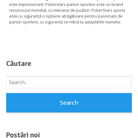
este impresionant. Pokerstars pariuri sportive este un brand
recunoscut mondial, cu milioane de jucători. PokerStars sports
este cu siguranță o opțiune atrăgătoare pentru pasionații de
pariuri sportive, cu siguranță se ridică la așteptările numelui.
Căutare
Search
for:
Postări noi