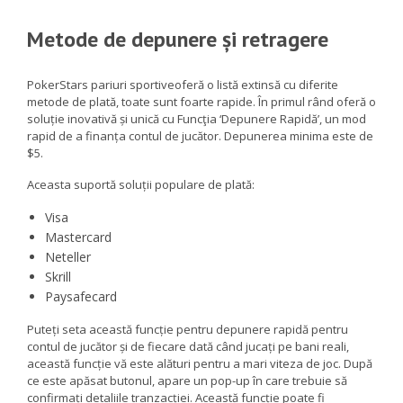
Metode de depunere și retragere
PokerStars pariuri sportiveoferă o listă extinsă cu diferite
metode de plată, toate sunt foarte rapide. În primul rând oferă o
soluție inovativă și unică cu Funcţia ‘Depunere Rapidă’, un mod
rapid de a finanța contul de jucător. Depunerea minima este de
$5.
Aceasta suportă soluții populare de plată:
Visa
Mastercard
Neteller
Skrill
Paysafecard
Puteți seta această funcție pentru depunere rapidă pentru
contul de jucător și de fiecare dată când jucați pe bani reali,
această funcție vă este alături pentru a mari viteza de joc. După
ce este apăsat butonul, apare un pop-up în care trebuie să
confirmați detaliile tranzacției. Această funcție poate fi