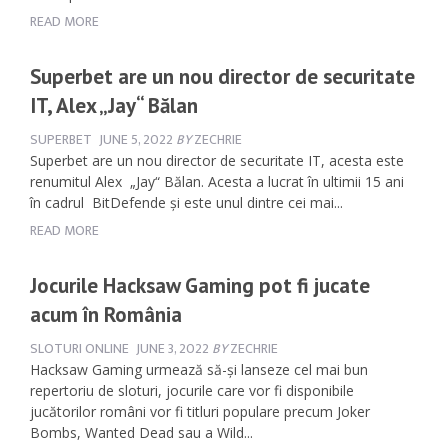
READ MORE
Superbet are un nou director de securitate
IT, Alex „Jay“ Bălan
SUPERBET
JUNE 5, 2022
BY
ZECHRIE
Superbet are un nou director de securitate IT, acesta este
renumitul Alex „Jay“ Bălan. Acesta a lucrat în ultimii 15 ani
în cadrul BitDefende și este unul dintre cei mai...
READ MORE
Jocurile Hacksaw Gaming pot fi jucate
acum în România
SLOTURI ONLINE
JUNE 3, 2022
BY
ZECHRIE
Hacksaw Gaming urmează să-și lanseze cel mai bun
repertoriu de sloturi, jocurile care vor fi disponibile
jucătorilor români vor fi titluri populare precum Joker
Bombs, Wanted Dead sau a Wild...