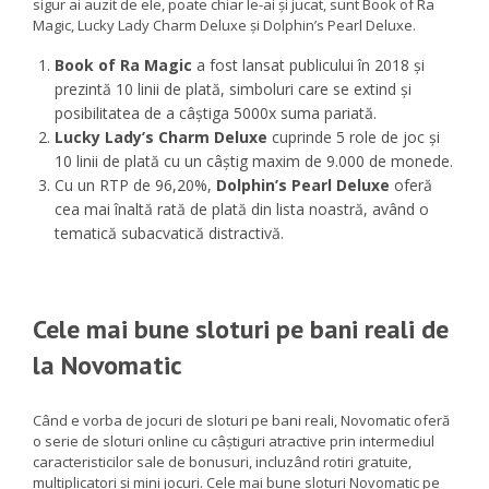
sigur ai auzit de ele, poate chiar le-ai și jucat, sunt Book of Ra
Magic, Lucky Lady Charm Deluxe și Dolphin’s Pearl Deluxe.
Book of Ra Magic
a fost lansat publicului în 2018 și
prezintă 10 linii de plată, simboluri care se extind și
posibilitatea de a câștiga 5000x suma pariată.
Lucky Lady’s Charm Deluxe
cuprinde 5 role de joc și
10 linii de plată cu un câștig maxim de 9.000 de monede.
Cu un RTP de 96,20%,
Dolphin’s Pearl Deluxe
oferă
cea mai înaltă rată de plată din lista noastră, având o
tematică subacvatică distractivă.
Cele mai bune sloturi pe bani reali de
la Novomatic
Când e vorba de jocuri de sloturi pe bani reali, Novomatic oferă
o serie de sloturi online cu câștiguri atractive prin intermediul
caracteristicilor sale de bonusuri, incluzând rotiri gratuite,
multiplicatori și mini jocuri. Cele mai bune sloturi Novomatic pe