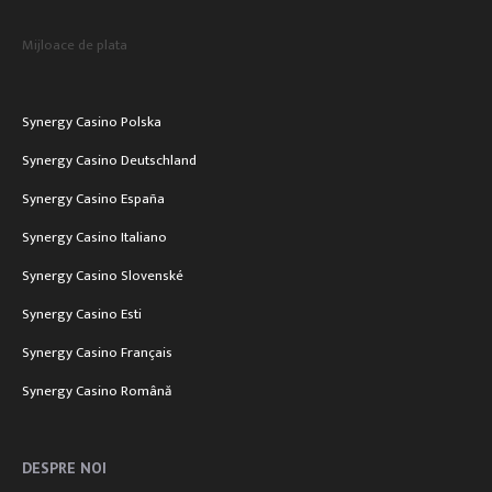
Mijloace de plata
Synergy Casino Polska
Synergy Casino Deutschland
Synergy Casino España
Synergy Casino Italiano
Synergy Casino Slovenské
Synergy Casino Esti
Synergy Casino Français
Synergy Casino Română
DESPRE NOI