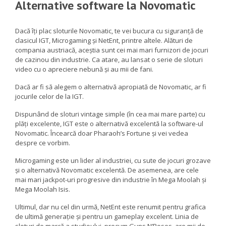
Alternative software la Novomatic
Dacă îți plac sloturile Novomatic, te vei bucura cu siguranță de
clasicul IGT, Microgaming și NetEnt, printre altele. Alături de
compania austriacă, aceștia sunt cei mai mari furnizori de jocuri
de cazinou din industrie. Ca atare, au lansat o serie de sloturi
video cu o apreciere nebună și au mii de fani.
Dacă ar fi să alegem o alternativă apropiată de Novomatic, ar fi
jocurile celor de la IGT.
Dispunând de sloturi vintage simple (în cea mai mare parte) cu
plăți excelente, IGT este o alternativă excelentă la software-ul
Novomatic. Încearcă doar Pharaoh’s Fortune și vei vedea
despre ce vorbim.
Microgaming este un lider al industriei, cu sute de jocuri grozave
și o alternativă Novomatic excelentă. De asemenea, are cele
mai mari jackpot-uri progresive din industrie în Mega Moolah și
Mega Moolah Isis.
Ultimul, dar nu cel din urmă, NetEnt este renumit pentru grafica
de ultimă generație și pentru un gameplay excelent. Linia de