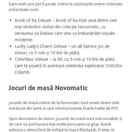
bani reali care pot fi jucate online la cazinourile online selectate
și licențiate sunt:
Book of Ra Deluxe – Book of Ra este unul dintre cele
mai simbolice sloturi din colecția Novomatic, cu
versiunea sa Deluxe care vine cu îmbunătățiri vizuale
moderne;
Lucky Lady’s Charm Deluxe – un alt faimos joc de
sloturi, cu 5 role și 10 linii de plată;
Columbus Deluxe – la fel, cu 5 role și 10 linii de plată
care te poartă în aventura celebrului explorator Cristofor
Columb.
Jocuri de masă Novomatic
Jocurile de masă online de la Novomatic sunt unele dintre cele
mai bune din lume și care oferă procente foarte înalte de RTP.
Spre deosebire de sloturi, jocurile de masă sunt mai sociabile și
de care se pot bucura mai multe persoane ca grup. Există
adesea o atmosferă de echipă la masa Blackjack, în timp ce