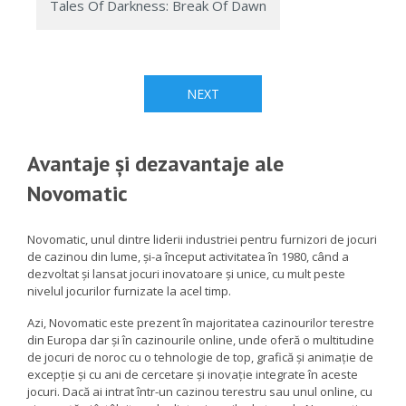
Tales Of Darkness: Break Of Dawn
NEXT
Avantaje și dezavantaje ale
Novomatic
Novomatic, unul dintre liderii industriei pentru furnizori de jocuri
de cazinou din lume, și-a început activitatea în 1980, când a
dezvoltat și lansat jocuri inovatoare și unice, cu mult peste
nivelul jocurilor furnizate la acel timp.
Azi, Novomatic este prezent în majoritatea cazinourilor terestre
din Europa dar și în cazinourile online, unde oferă o multitudine
de jocuri de noroc cu o tehnologie de top, grafică și animație de
excepție și cu ani de cercetare și inovație integrate în aceste
jocuri. Dacă ai intrat într-un cazinou terestru sau unul online, cu