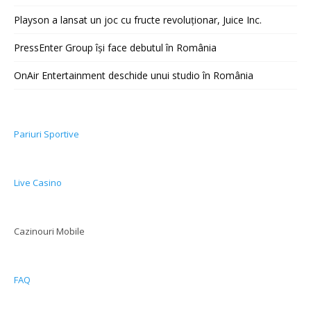
Playson a lansat un joc cu fructe revoluționar, Juice Inc.
PressEnter Group își face debutul în România
OnAir Entertainment deschide unui studio în România
Pariuri Sportive
Live Casino
Cazinouri Mobile
FAQ