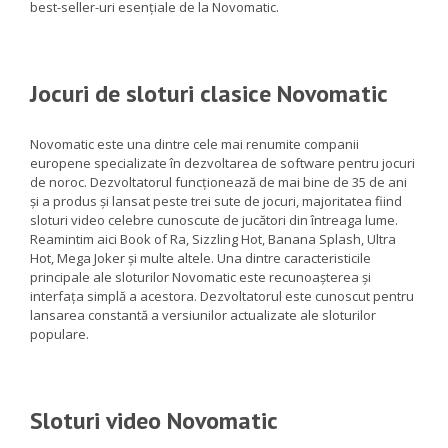
best-seller-uri esențiale de la Novomatic.
Jocuri de sloturi clasice Novomatic
Novomatic este una dintre cele mai renumite companii
europene specializate în dezvoltarea de software pentru jocuri
de noroc. Dezvoltatorul funcționează de mai bine de 35 de ani
și a produs și lansat peste trei sute de jocuri, majoritatea fiind
sloturi video celebre cunoscute de jucători din întreaga lume.
Reamintim aici Book of Ra, Sizzling Hot, Banana Splash, Ultra
Hot, Mega Joker și multe altele. Una dintre caracteristicile
principale ale sloturilor Novomatic este recunoașterea și
interfața simplă a acestora. Dezvoltatorul este cunoscut pentru
lansarea constantă a versiunilor actualizate ale sloturilor
populare.
Sloturi video Novomatic