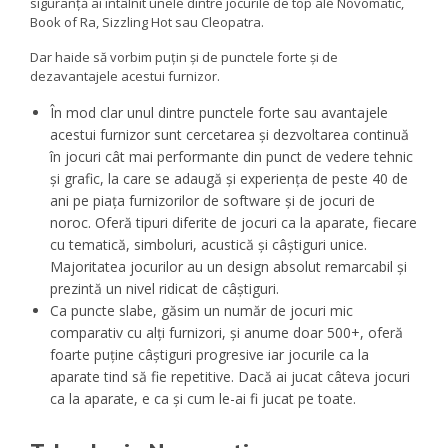
siguranță ai întâlnit unele dintre jocurile de top ale Novomatic,
Book of Ra, Sizzling Hot sau Cleopatra.
Dar haide să vorbim puțin și de punctele forte și de
dezavantajele acestui furnizor.
În mod clar unul dintre punctele forte sau avantajele
acestui furnizor sunt cercetarea și dezvoltarea continuă
în jocuri cât mai performante din punct de vedere tehnic
și grafic, la care se adaugă și experiența de peste 40 de
ani pe piața furnizorilor de software și de jocuri de
noroc. Oferă tipuri diferite de jocuri ca la aparate, fiecare
cu tematică, simboluri, acustică și câștiguri unice.
Majoritatea jocurilor au un design absolut remarcabil și
prezintă un nivel ridicat de câștiguri.
Ca puncte slabe, găsim un număr de jocuri mic
comparativ cu alți furnizori, și anume doar 500+, oferă
foarte puține câștiguri progresive iar jocurile ca la
aparate tind să fie repetitive. Dacă ai jucat câteva jocuri
ca la aparate, e ca și cum le-ai fi jucat pe toate.