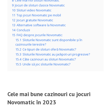
8
Cele mai noi sloturi Novomatic
9
Jocuri de sloturi clasice Novomatic
10
Sloturi video Novomatic
11
Top jocuri Novomatic pe mobil
12
Jocuri gratuite Novomatic
13
Alternative software la Novomatic
14
Concluzii
15
FAQ despre jocurile Novomatic:
15.1
Sloturile Novomatic sunt disponibile și în
cazinourile terestre?
15.2
Ce tipuri de sloturi oferă Novomatic?
15.3
Sloturile Novomatic au jackpot-uri progresive?
15.4
Câte cazinouri au sloturi Novomatic?
15.5
Unde să joc sloturile Novomatic?
Cele mai bune cazinouri cu jocuri
Novomatic în 2023