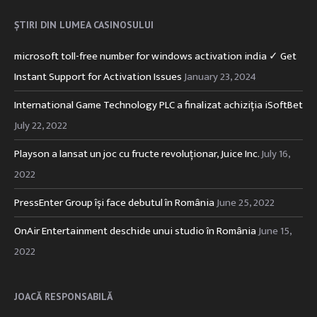
ȘTIRI DIN LUMEA CASINOSULUI
microsoft toll-free number for windows activation india ✓ Get
Instant Support for Activation Issues
January 23, 2024
International Game Technology PLC a finalizat achiziția iSoftBet
July 22, 2022
Playson a lansat un joc cu fructe revoluționar, Juice Inc.
July 16,
2022
PressEnter Group își face debutul în România
June 25, 2022
OnAir Entertainment deschide unui studio în România
June 15,
2022
JOACĂ RESPONSABILĂ