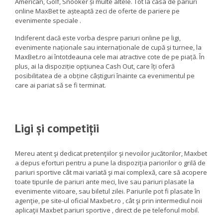
American, Golf, Snooker și multe altele. Tot la casa de pariuri
online MaxBet te așteaptă zeci de oferte de pariere pe
evenimente speciale .
Indiferent dacă este vorba despre pariuri online pe ligi,
evenimente naționale sau internaționale de cupă și turnee, la
MaxBet.ro ai întotdeauna cele mai atractive cote de pe piață. În
plus, ai la dispoziție opțiunea Cash Out, care îți oferă
posibilitatea de a obține câștiguri înainte ca evenimentul pe
care ai pariat să se fi terminat.
Ligi și competiții
Mereu atent şi dedicat pretenţiilor şi nevoilor jucătorilor, Maxbet
a depus eforturi pentru a pune la dispoziţia pariorilor o grilă de
pariuri sportive cât mai variată şi mai complexă, care să acopere
toate tipurile de pariuri ante meci, live sau pariuri plasate la
evenimente viitoare, sau biletul zilei. Pariurile pot fi plasate în
agenţie, pe site-ul oficial Maxbet.ro , cât şi prin intermediul noii
aplicaţii Maxbet pariuri sportive , direct de pe telefonul mobil.