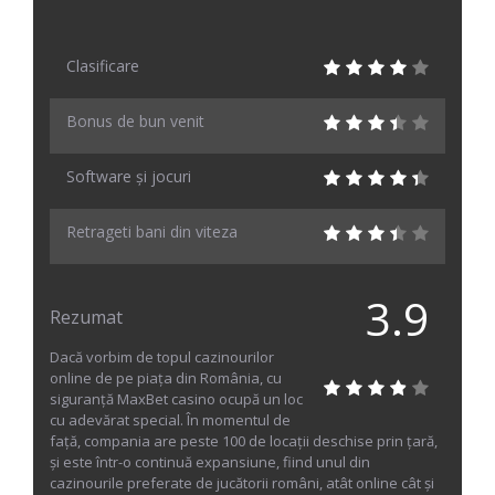
Clasificare
Bonus de bun venit
Software și jocuri
Retrageti bani din viteza
3.9
Rezumat
Dacă vorbim de topul cazinourilor
online de pe piața din România, cu
siguranță MaxBet casino ocupă un loc
cu adevărat special. În momentul de
față, compania are peste 100 de locații deschise prin țară,
și este într-o continuă expansiune, fiind unul din
cazinourile preferate de jucătorii români, atât online cât și