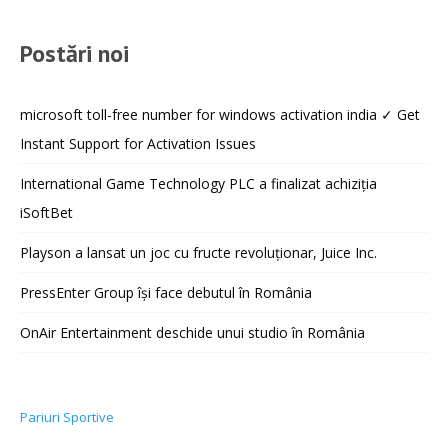
Postări noi
microsoft toll-free number for windows activation india ✓ Get
Instant Support for Activation Issues
International Game Technology PLC a finalizat achiziția
iSoftBet
Playson a lansat un joc cu fructe revoluționar, Juice Inc.
PressEnter Group își face debutul în România
OnAir Entertainment deschide unui studio în România
Pariuri Sportive