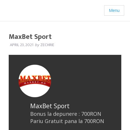
Menu
MaxBet Sport
APRIL 23, 2021
by
ZECHRIE
MaxBet Sport
Bonus la depunere : 700RON
Pariu Gratuit pana la 700RON