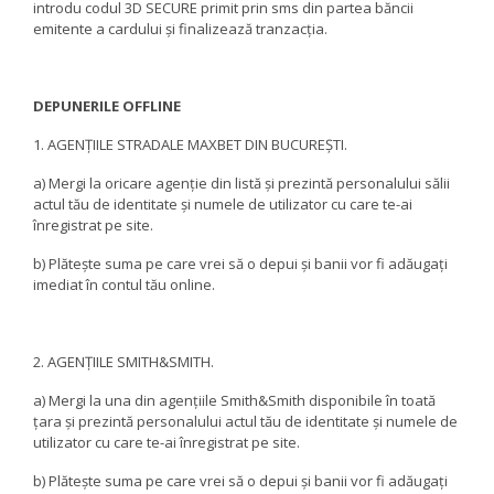
introdu codul 3D SECURE primit prin sms din partea băncii
emitente a cardului și finalizează tranzacția.
DEPUNERILE OFFLINE
1. AGENȚIILE STRADALE MAXBET DIN BUCUREȘTI.
a) Mergi la oricare agenție din listă și prezintă personalului sălii
actul tău de identitate și numele de utilizator cu care te-ai
înregistrat pe site.
b) Plătește suma pe care vrei să o depui și banii vor fi adăugați
imediat în contul tău online.
2. AGENȚIILE SMITH&SMITH.
a) Mergi la una din agențiile Smith&Smith disponibile în toată
țara și prezintă personalului actul tău de identitate și numele de
utilizator cu care te-ai înregistrat pe site.
b) Plătește suma pe care vrei să o depui și banii vor fi adăugați