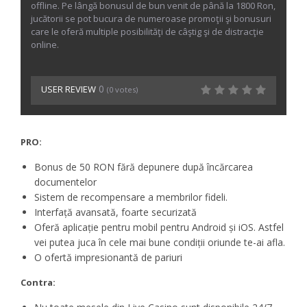
offline. Pe lângă bonusul de bun venit de până la 1800 Ron,
jucătorii se pot bucura de numeroase promoţii şi bonusuri
care le oferă multiple posibilităţi de câştig şi de distracţie
online.
0
USER REVIEW
(
0
votes)
PRO:
Bonus de 50 RON fără depunere după încărcarea
documentelor
Sistem de recompensare a membrilor fideli.
Interfață avansată, foarte securizată
Oferă aplicație pentru mobil pentru Android și iOS. Astfel
vei putea juca în cele mai bune condiții oriunde te-ai afla.
O ofertă impresionantă de pariuri
Contra: