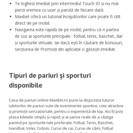
Te loghezi imediat prin intermediul Touch ID și nu mai
pierzi vremea cu user și parolă de fiecare dată.
Maxbet oferă un tutorial începătorilor care poate fi citit
direct de pe mobil.
Navigarea este rapidă de pe mobil, pentru că-n partea
de sus ai sporturile principale : fotbal, tenis, baschet, dar
și sporturile virtuale. Iar dacă ești în căutare de bonusuri,
secțiunea de Promoții din aplicație o găsești imediat.
Tipuri de pariuri și sporturi
disponibile
Casa de pariuri online MaxBet.ro pune la dispoziția tuturor
iubitorilor de pariuri sute de evenimente sportive, cote atractive
și promoții senzaționale, pentru o experiență de top. Aici îți poți
plasa biletele simplu și rapid, și ai șanse reale de a câștiga
pariind pe sporturile tale preferate: Fotbal, Tenis, Baschet,
Handbal, Volei, Ciclism, Curse de cai, Curse de câini, Fotbal