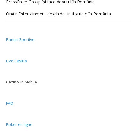
PressEnter Group își face debutul în România
OnAir Entertainment deschide unui studio în România
Pariuri Sportive
Live Casino
Cazinouri Mobile
FAQ
Poker en ligne