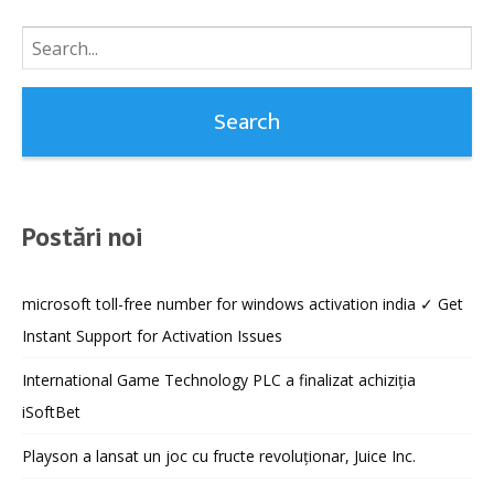
Search
for:
Postări noi
microsoft toll-free number for windows activation india ✓ Get
Instant Support for Activation Issues
International Game Technology PLC a finalizat achiziția
iSoftBet
Playson a lansat un joc cu fructe revoluționar, Juice Inc.