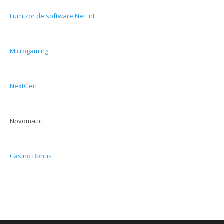
Furnizor de software NetEnt
Microgaming
NextGen
Novomatic
Casino Bonus