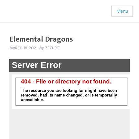
Menu
Elemental Dragons
MARCH 18, 2021
by
ZECHRIE