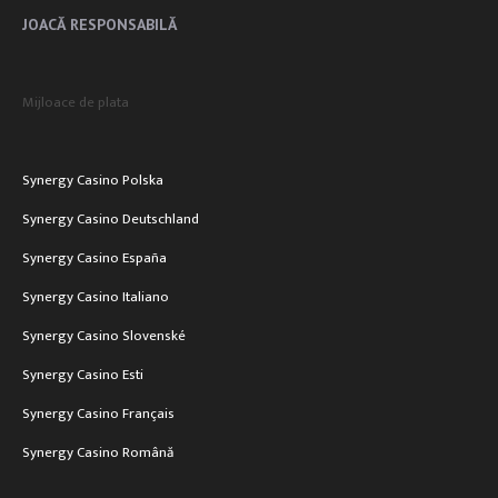
JOACĂ RESPONSABILĂ
Mijloace de plata
Synergy Casino Polska
Synergy Casino Deutschland
Synergy Casino España
Synergy Casino Italiano
Synergy Casino Slovenské
Synergy Casino Esti
Synergy Casino Français
Synergy Casino Română