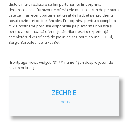
„Este o mare realizare să fim parteneri cu Endorphina,
deoarece acest furnizor ne oferă cele mai noi jocuri de pe piață.
Este cel mai recent parteneriat creat de FavBet pentru clienții
noștri cazinouri online. Am ales Endorphina pentru a completa
mixul nostru de produse disponibile pe platforma noastră și
pentru a continua să oferim jucătorilor noștri o experiență
completă și diversificată de jocuri de cazinou”, spune CEO-ul,
Sergiu Burbulea, de la FavBet.
[frontpage_news widget=”3177″ name=”Știri despre jocuri de
cazino online”]
ZECHRIE
+ posts