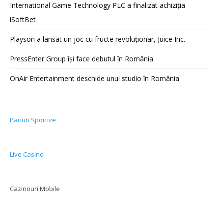
International Game Technology PLC a finalizat achiziția
iSoftBet
Playson a lansat un joc cu fructe revoluționar, Juice Inc.
PressEnter Group își face debutul în România
OnAir Entertainment deschide unui studio în România
Pariuri Sportive
Live Casino
Cazinouri Mobile