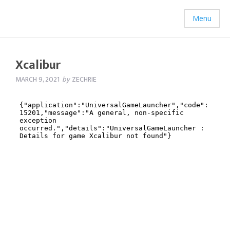
Menu
Xcalibur
MARCH 9, 2021
by
ZECHRIE