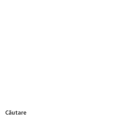
Căutare