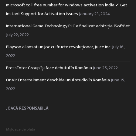
microsoft toll-free number for windows activation india ✓ Get
Instant Support for Activation Issues
January 23, 2024
International Game Technology PLC a finalizat achiziția iSoftBet
July 22, 2022
Playson a lansat un joc cu fructe revoluționar, Juice Inc.
July 16,
2022
PressEnter Group își face debutul în România
June 25, 2022
OnAir Entertainment deschide unui studio în România
June 15,
2022
JOACĂ RESPONSABILĂ
Mijloace de plata