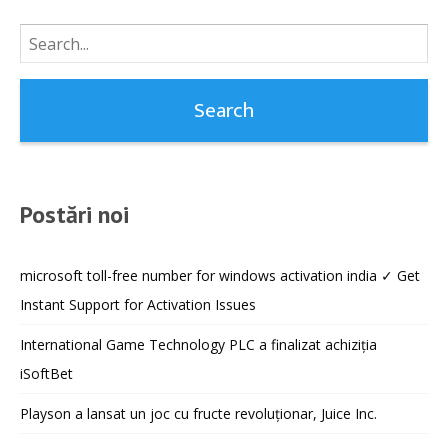
Search
for:
Postări noi
microsoft toll-free number for windows activation india ✓ Get
Instant Support for Activation Issues
International Game Technology PLC a finalizat achiziția
iSoftBet
Playson a lansat un joc cu fructe revoluționar, Juice Inc.