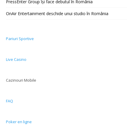
PressEnter Group își face debutul în România
OnAir Entertainment deschide unui studio în România
Pariuri Sportive
Live Casino
Cazinouri Mobile
FAQ
Poker en ligne