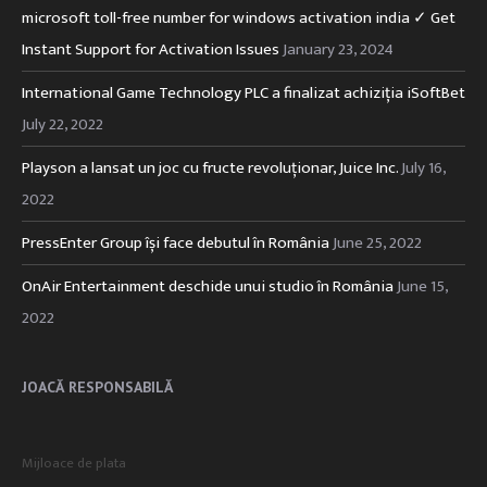
microsoft toll-free number for windows activation india ✓ Get
Instant Support for Activation Issues
January 23, 2024
International Game Technology PLC a finalizat achiziția iSoftBet
July 22, 2022
Playson a lansat un joc cu fructe revoluționar, Juice Inc.
July 16,
2022
PressEnter Group își face debutul în România
June 25, 2022
OnAir Entertainment deschide unui studio în România
June 15,
2022
JOACĂ RESPONSABILĂ
Mijloace de plata