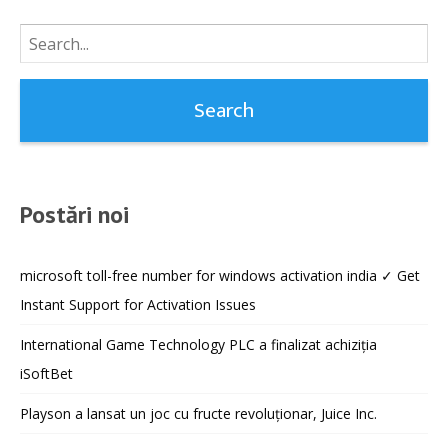
Search
for:
Postări noi
microsoft toll-free number for windows activation india ✓ Get
Instant Support for Activation Issues
International Game Technology PLC a finalizat achiziția
iSoftBet
Playson a lansat un joc cu fructe revoluționar, Juice Inc.