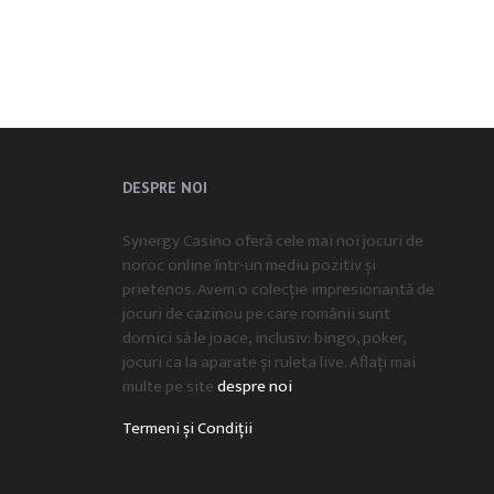
DESPRE NOI
Synergy Casino oferă cele mai noi jocuri de
noroc online într-un mediu pozitiv și
prietenos. Avem o colecție impresionantă de
jocuri de cazinou pe care românii sunt
dornici să le joace, inclusiv: bingo, poker,
jocuri ca la aparate și ruleta live. Aflați mai
multe pe site
despre noi
Termeni și Condiții