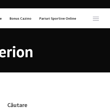
ne
Bonus Cazino
Pariuri Sportive Online
erion
Căutare