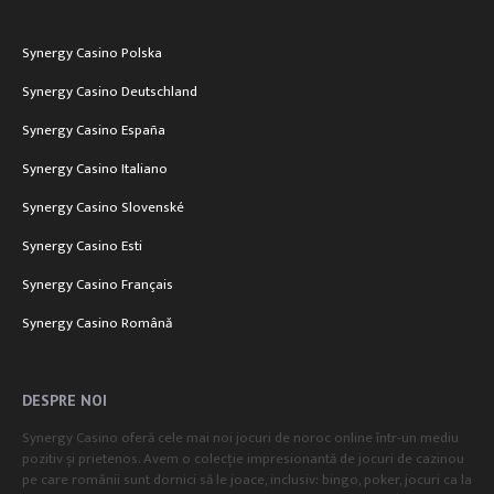
Synergy Casino Polska
Synergy Casino Deutschland
Synergy Casino España
Synergy Casino Italiano
Synergy Casino Slovenské
Synergy Casino Esti
Synergy Casino Français
Synergy Casino Română
DESPRE NOI
Synergy Casino oferă cele mai noi jocuri de noroc online într-un mediu
pozitiv și prietenos. Avem o colecție impresionantă de jocuri de cazinou
pe care românii sunt dornici să le joace, inclusiv: bingo, poker, jocuri ca la