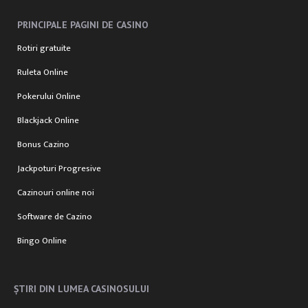
PRINCIPALE PAGINI DE CASINO
Rotiri gratuite
Ruleta Online
Pokerului Online
Blackjack Online
Bonus Cazino
Jackpoturi Progresive
Cazinouri online noi
Software de Cazino
Bingo Online
ȘTIRI DIN LUMEA CASINOSULUI