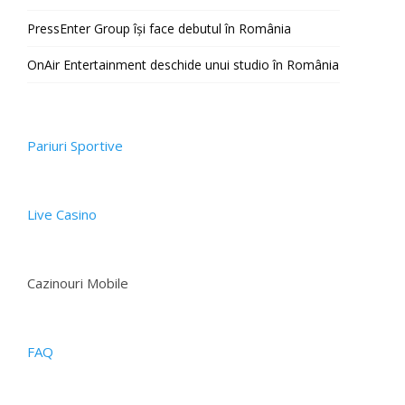
PressEnter Group își face debutul în România
OnAir Entertainment deschide unui studio în România
Pariuri Sportive
Live Casino
Cazinouri Mobile
FAQ