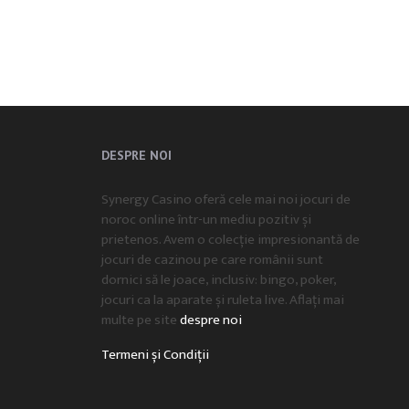
DESPRE NOI
Synergy Casino oferă cele mai noi jocuri de
noroc online într-un mediu pozitiv și
prietenos. Avem o colecție impresionantă de
jocuri de cazinou pe care românii sunt
dornici să le joace, inclusiv: bingo, poker,
jocuri ca la aparate și ruleta live. Aflați mai
multe pe site
despre noi
Termeni și Condiții