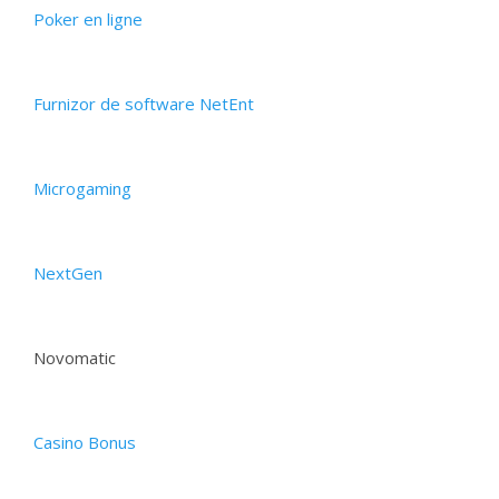
Poker en ligne
Furnizor de software NetEnt
Microgaming
NextGen
Novomatic
Casino Bonus