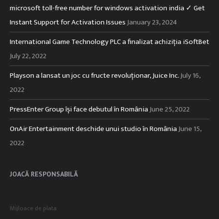
microsoft toll-free number for windows activation india ✓ Get
Instant Support for Activation Issues
January 23, 2024
International Game Technology PLC a finalizat achiziția iSoftBet
July 22, 2022
Playson a lansat un joc cu fructe revoluționar, Juice Inc.
July 16,
2022
PressEnter Group își face debutul în România
June 25, 2022
OnAir Entertainment deschide unui studio în România
June 15,
2022
JOACĂ RESPONSABILĂ
Mijloace de plata