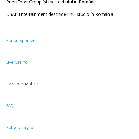
PressEnter Group își face debutul în România
OnAir Entertainment deschide unui studio în România
Pariuri Sportive
Live Casino
Cazinouri Mobile
FAQ
Poker en ligne