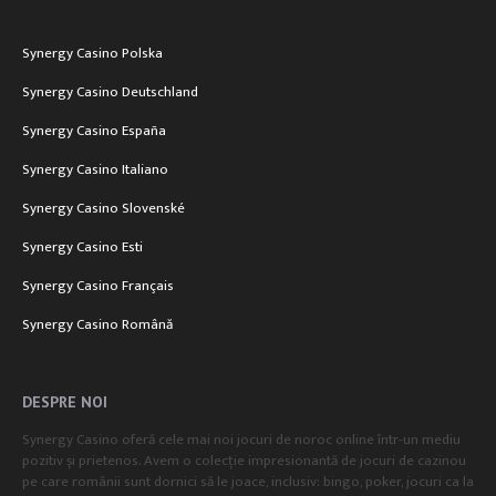
Synergy Casino Polska
Synergy Casino Deutschland
Synergy Casino España
Synergy Casino Italiano
Synergy Casino Slovenské
Synergy Casino Esti
Synergy Casino Français
Synergy Casino Română
DESPRE NOI
Synergy Casino oferă cele mai noi jocuri de noroc online într-un mediu
pozitiv și prietenos. Avem o colecție impresionantă de jocuri de cazinou
pe care românii sunt dornici să le joace, inclusiv: bingo, poker, jocuri ca la