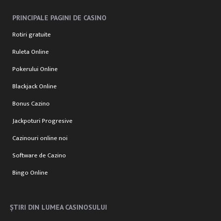
PRINCIPALE PAGINI DE CASINO
Rotiri gratuite
Ruleta Online
Pokerului Online
Blackjack Online
Bonus Cazino
Jackpoturi Progresive
Cazinouri online noi
Software de Cazino
Bingo Online
ȘTIRI DIN LUMEA CASINOSULUI