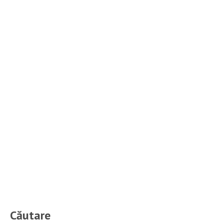
Căutare