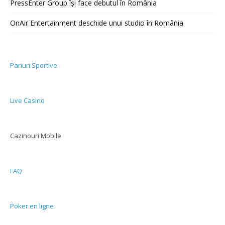
PressEnter Group își face debutul în România
OnAir Entertainment deschide unui studio în România
Pariuri Sportive
Live Casino
Cazinouri Mobile
FAQ
Poker en ligne