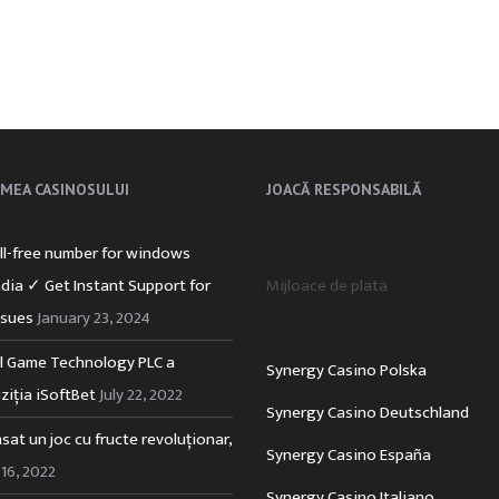
UMEA CASINOSULUI
JOACĂ RESPONSABILĂ
ll-free number for windows
ndia ✓ Get Instant Support for
Mijloace de plata
ssues
January 23, 2024
al Game Technology PLC a
Synergy Casino Polska
iziția iSoftBet
July 22, 2022
Synergy Casino Deutschland
sat un joc cu fructe revoluționar,
Synergy Casino España
 16, 2022
Synergy Casino Italiano