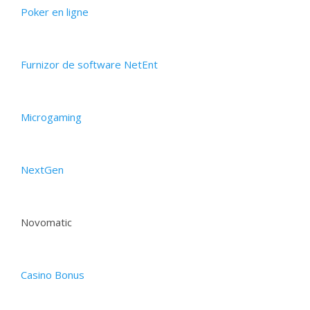
Poker en ligne
Furnizor de software NetEnt
Microgaming
NextGen
Novomatic
Casino Bonus