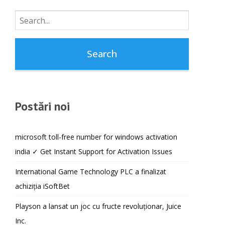
Search
for:
Postări noi
microsoft toll-free number for windows activation
india ✓ Get Instant Support for Activation Issues
International Game Technology PLC a finalizat
achiziția iSoftBet
Playson a lansat un joc cu fructe revoluționar, Juice
Inc.