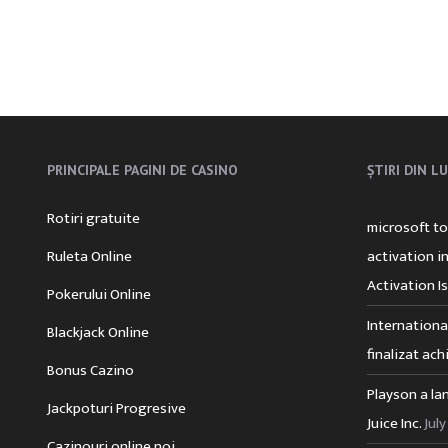
PRINCIPALE PAGINI DE CASINO
ȘTIRI DIN L
Rotiri gratuite
microsoft to
Ruleta Online
activation i
Activation I
Pokerului Online
Internation
Blackjack Online
finalizat ach
Bonus Cazino
Playson a lan
Jackpoturi Progresive
Juice Inc.
July
Cazinouri online noi