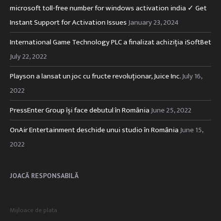
microsoft toll-free number for windows activation india ✓ Get
Instant Support for Activation Issues
January 23, 2024
International Game Technology PLC a finalizat achiziția iSoftBet
July 22, 2022
Playson a lansat un joc cu fructe revoluționar, Juice Inc.
July 16,
2022
PressEnter Group își face debutul în România
June 25, 2022
OnAir Entertainment deschide unui studio în România
June 15,
2022
JOACĂ RESPONSABILĂ
Mijloace de plata