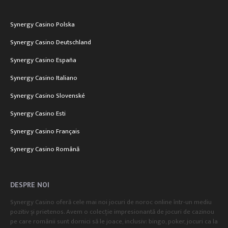
Synergy Casino Polska
Synergy Casino Deutschland
Synergy Casino España
Synergy Casino Italiano
Synergy Casino Slovenské
Synergy Casino Esti
Synergy Casino Français
Synergy Casino Română
DESPRE NOI
Synergy Casino oferă cele mai noi jocuri de noroc online într-un mediu
pozitiv și prietenos. Avem o colecție impresionantă de jocuri de cazinou
pe care românii sunt dornici să le joace, inclusiv: bingo, poker, jocuri ca la