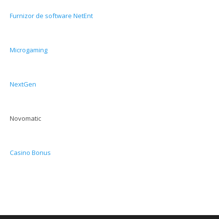
Furnizor de software NetEnt
Microgaming
NextGen
Novomatic
Casino Bonus