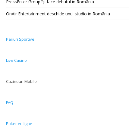
PressEnter Group își face debutul în România
OnAir Entertainment deschide unui studio în România
Pariuri Sportive
Live Casino
Cazinouri Mobile
FAQ
Poker en ligne