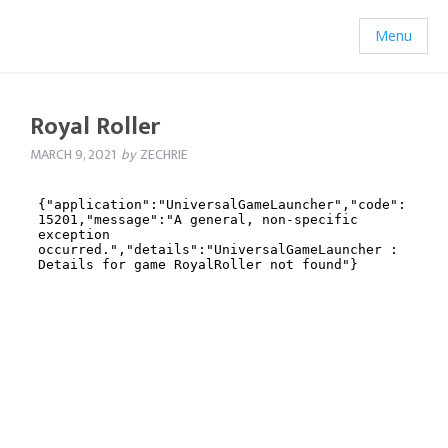
Menu
Royal Roller
MARCH 9, 2021
by
ZECHRIE