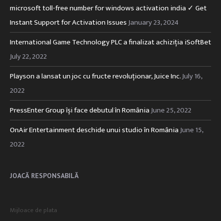
microsoft toll-free number for windows activation india ✓ Get
Instant Support for Activation Issues
January 23, 2024
International Game Technology PLC a finalizat achiziția iSoftBet
July 22, 2022
Playson a lansat un joc cu fructe revoluționar, Juice Inc.
July 16,
2022
PressEnter Group își face debutul în România
June 25, 2022
OnAir Entertainment deschide unui studio în România
June 15,
2022
JOACĂ RESPONSABILĂ
Mijloace de plata