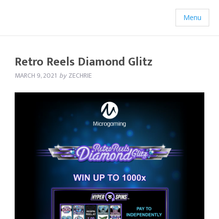
Menu
Retro Reels Diamond Glitz
MARCH 9, 2021
by
ZECHRIE