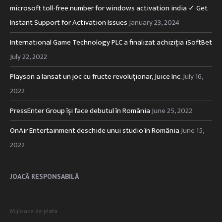
microsoft toll-free number for windows activation india ✓ Get
Instant Support for Activation Issues
January 23, 2024
International Game Technology PLC a finalizat achiziția iSoftBet
July 22, 2022
Playson a lansat un joc cu fructe revoluționar, Juice Inc.
July 16,
2022
PressEnter Group își face debutul în România
June 25, 2022
OnAir Entertainment deschide unui studio în România
June 15,
2022
JOACĂ RESPONSABILĂ
Mijloace de plata