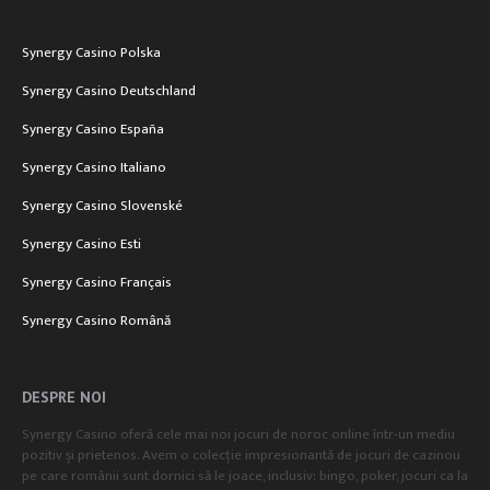
Synergy Casino Polska
Synergy Casino Deutschland
Synergy Casino España
Synergy Casino Italiano
Synergy Casino Slovenské
Synergy Casino Esti
Synergy Casino Français
Synergy Casino Română
DESPRE NOI
Synergy Casino oferă cele mai noi jocuri de noroc online într-un mediu
pozitiv și prietenos. Avem o colecție impresionantă de jocuri de cazinou
pe care românii sunt dornici să le joace, inclusiv: bingo, poker, jocuri ca la