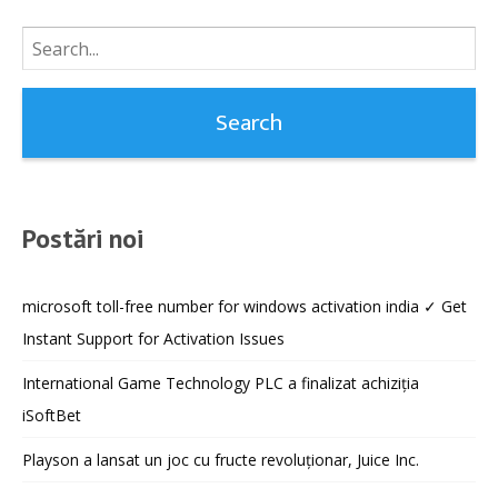
Search
for:
Postări noi
microsoft toll-free number for windows activation india ✓ Get
Instant Support for Activation Issues
International Game Technology PLC a finalizat achiziția
iSoftBet
Playson a lansat un joc cu fructe revoluționar, Juice Inc.