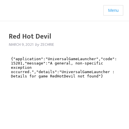
Menu
Red Hot Devil
MARCH 9, 2021
by
ZECHRIE