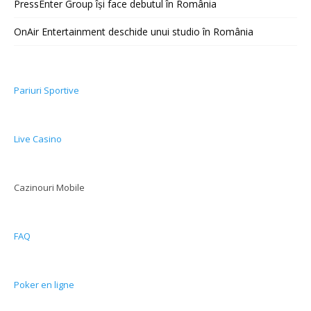
PressEnter Group își face debutul în România
OnAir Entertainment deschide unui studio în România
Pariuri Sportive
Live Casino
Cazinouri Mobile
FAQ
Poker en ligne