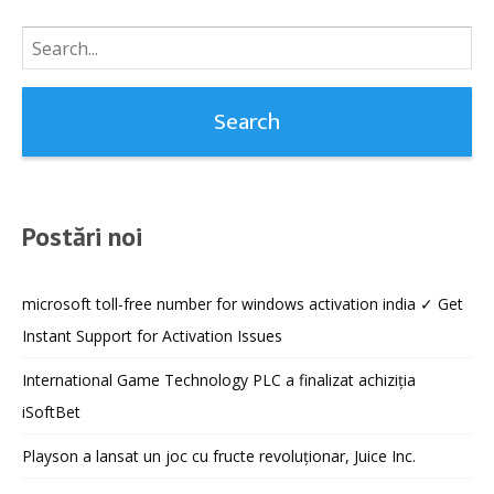
Search
for:
Postări noi
microsoft toll-free number for windows activation india ✓ Get
Instant Support for Activation Issues
International Game Technology PLC a finalizat achiziția
iSoftBet
Playson a lansat un joc cu fructe revoluționar, Juice Inc.