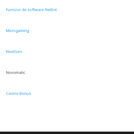
Furnizor de software NetEnt
Microgaming
NextGen
Novomatic
Casino Bonus