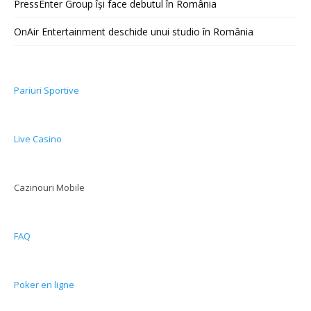
PressEnter Group își face debutul în România
OnAir Entertainment deschide unui studio în România
Pariuri Sportive
Live Casino
Cazinouri Mobile
FAQ
Poker en ligne