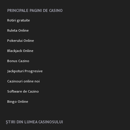
PRINCIPALE PAGINI DE CASINO
Rotiri gratuite
Ruleta Online
Pokerului Online
Blackjack Online
Bonus Cazino
Jackpoturi Progresive
Cazinouri online noi
Software de Cazino
Bingo Online
ȘTIRI DIN LUMEA CASINOSULUI