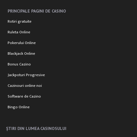
PRINCIPALE PAGINI DE CASINO
Rotiri gratuite
Ruleta Online
Pokerului Online
Blackjack Online
Bonus Cazino
Jackpoturi Progresive
Cazinouri online noi
Software de Cazino
Bingo Online
ȘTIRI DIN LUMEA CASINOSULUI