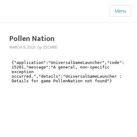
Menu
Pollen Nation
MARCH 9, 2021
by
ZECHRIE