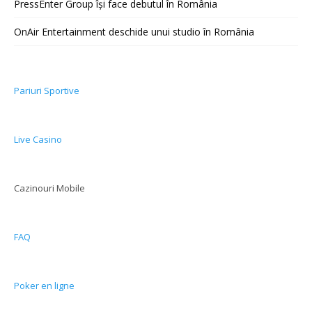
PressEnter Group își face debutul în România
OnAir Entertainment deschide unui studio în România
Pariuri Sportive
Live Casino
Cazinouri Mobile
FAQ
Poker en ligne