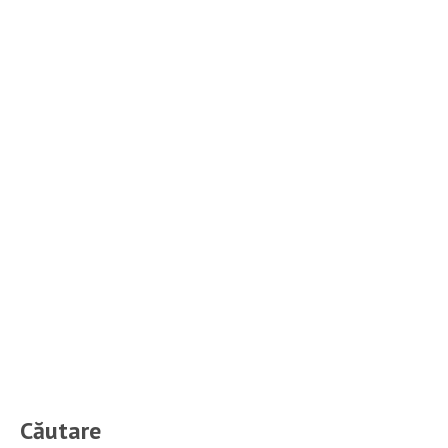
Căutare