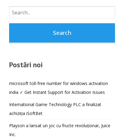
Search
for:
Postări noi
microsoft toll-free number for windows activation
india ✓ Get Instant Support for Activation Issues
International Game Technology PLC a finalizat
achiziția iSoftBet
Playson a lansat un joc cu fructe revoluționar, Juice
Inc.