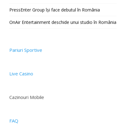
PressEnter Group își face debutul în România
OnAir Entertainment deschide unui studio în România
Pariuri Sportive
Live Casino
Cazinouri Mobile
FAQ