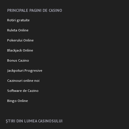
PRINCIPALE PAGINI DE CASINO
Rotiri gratuite
Ruleta Online
Pokerului Online
Blackjack Online
Bonus Cazino
Jackpoturi Progresive
Cazinouri online noi
Software de Cazino
Bingo Online
ȘTIRI DIN LUMEA CASINOSULUI