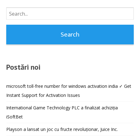
Search
for:
Postări noi
microsoft toll-free number for windows activation india ✓ Get
Instant Support for Activation Issues
International Game Technology PLC a finalizat achiziția
iSoftBet
Playson a lansat un joc cu fructe revoluționar, Juice Inc.