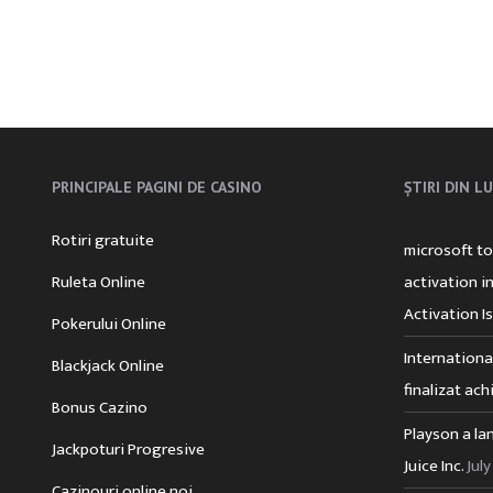
PRINCIPALE PAGINI DE CASINO
ȘTIRI DIN L
Rotiri gratuite
microsoft to
Ruleta Online
activation i
Activation I
Pokerului Online
Internation
Blackjack Online
finalizat ach
Bonus Cazino
Playson a lan
Jackpoturi Progresive
Juice Inc.
July
Cazinouri online noi