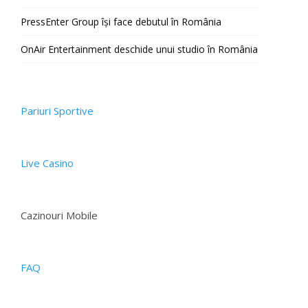
PressEnter Group își face debutul în România
OnAir Entertainment deschide unui studio în România
Pariuri Sportive
Live Casino
Cazinouri Mobile
FAQ