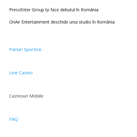
PressEnter Group își face debutul în România
OnAir Entertainment deschide unui studio în România
Pariuri Sportive
Live Casino
Cazinouri Mobile
FAQ