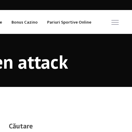
ne
Bonus Cazino
Pariuri Sportive Online
n attack
Căutare