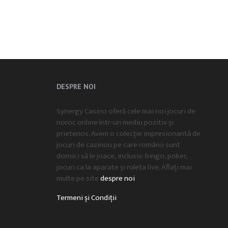
DESPRE NOI
Synergy Casino oferă cele mai noi jocuri de
noroc online într-un mediu pozitiv și
prietenos. Avem o colecție impresionantă de
jocuri de cazinou pe care românii sunt
dornici să le joace, inclusiv: bingo, poker,
jocuri ca la aparate și ruleta live. Aflați mai
multe pe site
despre noi
Termeni și Condiții