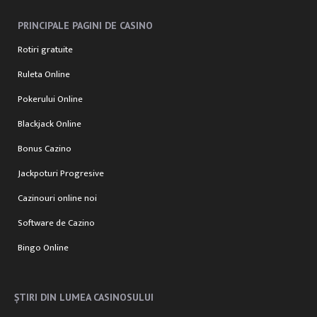
PRINCIPALE PAGINI DE CASINO
Rotiri gratuite
Ruleta Online
Pokerului Online
Blackjack Online
Bonus Cazino
Jackpoturi Progresive
Cazinouri online noi
Software de Cazino
Bingo Online
ȘTIRI DIN LUMEA CASINOSULUI