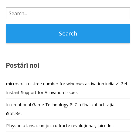
Search
for:
Postări noi
microsoft toll-free number for windows activation india ✓ Get
Instant Support for Activation Issues
International Game Technology PLC a finalizat achiziția
iSoftBet
Playson a lansat un joc cu fructe revoluționar, Juice Inc.