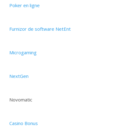
Poker en ligne
Furnizor de software NetEnt
Microgaming
NextGen
Novomatic
Casino Bonus