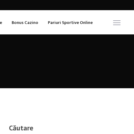
ne
Bonus Cazino
Pariuri Sportive Online
Căutare