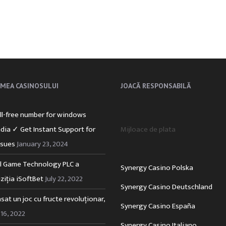
UMEA CASINOSULUI
JOACĂ RESPONSABILĂ
ll-free number for windows
ndia ✓ Get Instant Support for
Mijloace de plata
ssues
January 23, 2024
al Game Technology PLC a
Synergy Casino Polska
iziția iSoftBet
July 22, 2022
Synergy Casino Deutschland
sat un joc cu fructe revoluționar,
Synergy Casino España
 16, 2022
Synergy Casino Italiano