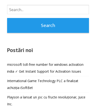
Search
for:
Postări noi
microsoft toll-free number for windows activation
india ✓ Get Instant Support for Activation Issues
International Game Technology PLC a finalizat
achiziția iSoftBet
Playson a lansat un joc cu fructe revoluționar, Juice
Inc.