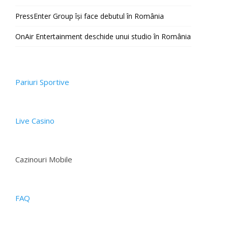
PressEnter Group își face debutul în România
OnAir Entertainment deschide unui studio în România
Pariuri Sportive
Live Casino
Cazinouri Mobile
FAQ