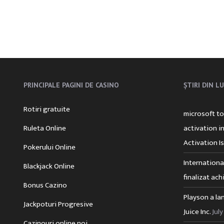
PRINCIPALE PAGINI DE CASINO
ȘTIRI DIN L
Rotiri gratuite
microsoft to
Ruleta Online
activation i
Activation I
Pokerului Online
Internation
Blackjack Online
finalizat ach
Bonus Cazino
Playson a lan
Jackpoturi Progresive
Juice Inc.
July
Cazinouri online noi