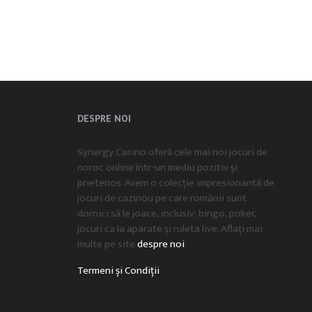
DESPRE NOI
Synergy Casino oferă cele mai noi jocuri de
noroc online într-un mediu pozitiv și
prietenos. Avem o colecție impresionantă de
jocuri de cazinou pe care românii sunt
dornici să le joace, inclusiv: bingo, poker,
jocuri ca la aparate și ruleta live. Aflați mai
multe pe site
despre noi
Termeni și Condiții