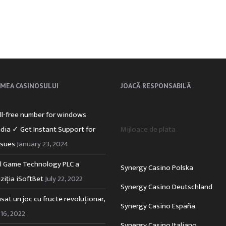
UMEA CASINOSULUI
JOACĂ RESPONSABILĂ
ll-free number for windows
ndia ✓ Get Instant Support for
Mijloace de plata
ssues
January 23, 2024
al Game Technology PLC a
Synergy Casino Polska
iziția iSoftBet
July 22, 2022
Synergy Casino Deutschland
sat un joc cu fructe revoluționar,
Synergy Casino España
 16, 2022
Synergy Casino Italiano