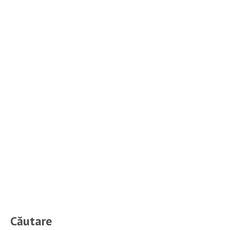
Căutare