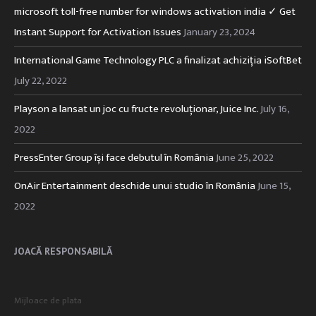
microsoft toll-free number for windows activation india ✓ Get
Instant Support for Activation Issues
January 23, 2024
International Game Technology PLC a finalizat achiziția iSoftBet
July 22, 2022
Playson a lansat un joc cu fructe revoluționar, Juice Inc.
July 16,
2022
PressEnter Group își face debutul în România
June 25, 2022
OnAir Entertainment deschide unui studio în România
June 15,
2022
JOACĂ RESPONSABILĂ
Mijloace de plata