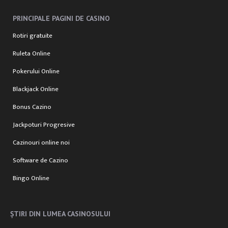
PRINCIPALE PAGINI DE CASINO
Rotiri gratuite
Ruleta Online
Pokerului Online
Blackjack Online
Bonus Cazino
Jackpoturi Progresive
Cazinouri online noi
Software de Cazino
Bingo Online
ȘTIRI DIN LUMEA CASINOSULUI