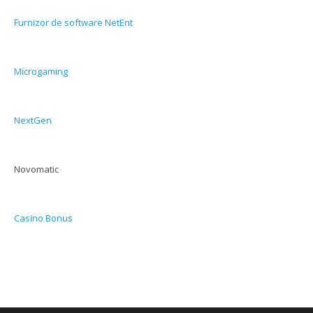
Furnizor de software NetEnt
Microgaming
NextGen
Novomatic
Casino Bonus