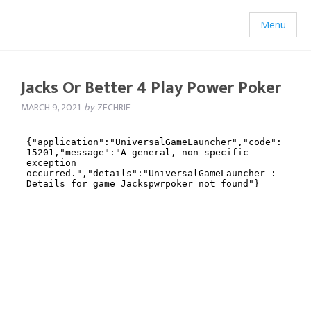
Menu
Jacks Or Better 4 Play Power Poker
MARCH 9, 2021
by
ZECHRIE