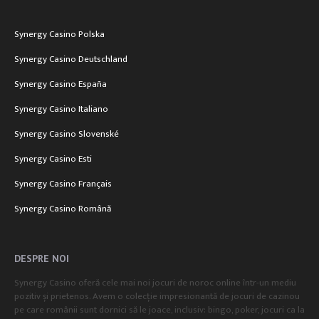
Synergy Casino Polska
Synergy Casino Deutschland
Synergy Casino España
Synergy Casino Italiano
Synergy Casino Slovenské
Synergy Casino Esti
Synergy Casino Français
Synergy Casino Română
DESPRE NOI
Synergy Casino oferă cele mai noi jocuri de noroc online într-un mediu
pozitiv și prietenos. Avem o colecție impresionantă de jocuri de cazinou
pe care românii sunt dornici să le joace, inclusiv: bingo, poker, jocuri ca la