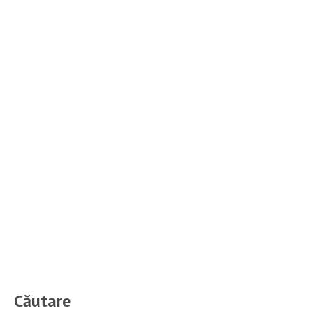
Căutare