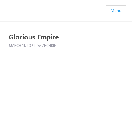
Menu
Glorious Empire
MARCH 11, 2021
by
ZECHRIE