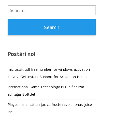
Search
for:
Postări noi
microsoft toll-free number for windows activation
india ✓ Get Instant Support for Activation Issues
International Game Technology PLC a finalizat
achiziția iSoftBet
Playson a lansat un joc cu fructe revoluționar, Juice
Inc.