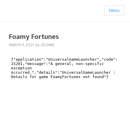
Menu
Foamy Fortunes
MARCH 9, 2021
by
ZECHRIE