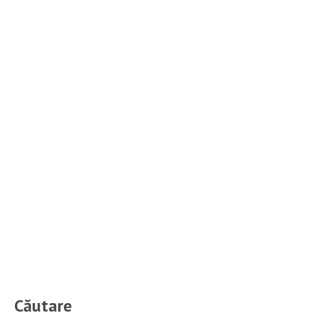
Căutare