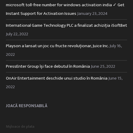
microsoft toll-free number for windows activation india ✓ Get
Instant Support for Activation Issues
January 23, 2024
International Game Technology PLC a finalizat achiziția iSoftBet
July 22, 2022
Playson a lansat un joc cu fructe revoluționar, Juice Inc.
July 16,
2022
PressEnter Group își face debutul în România
June 25, 2022
OnAir Entertainment deschide unui studio în România
June 15,
2022
JOACĂ RESPONSABILĂ
Mijloace de plata