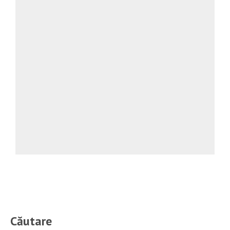
Căutare