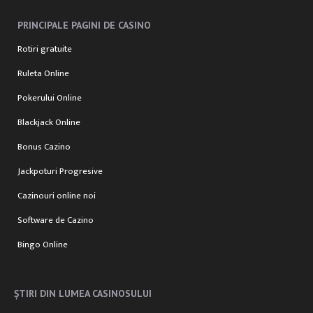
PRINCIPALE PAGINI DE CASINO
Rotiri gratuite
Ruleta Online
Pokerului Online
Blackjack Online
Bonus Cazino
Jackpoturi Progresive
Cazinouri online noi
Software de Cazino
Bingo Online
ȘTIRI DIN LUMEA CASINOSULUI