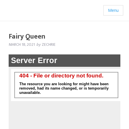
Menu
Fairy Queen
MARCH 18, 2021
by
ZECHRIE