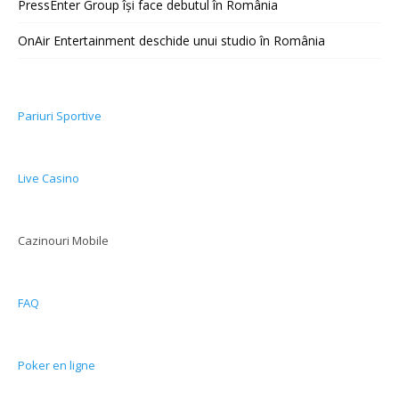
PressEnter Group își face debutul în România
OnAir Entertainment deschide unui studio în România
Pariuri Sportive
Live Casino
Cazinouri Mobile
FAQ
Poker en ligne