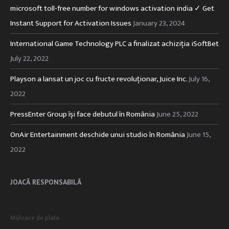
microsoft toll-free number for windows activation india ✓ Get
Instant Support for Activation Issues
January 23, 2024
International Game Technology PLC a finalizat achiziția iSoftBet
July 22, 2022
Playson a lansat un joc cu fructe revoluționar, Juice Inc.
July 16,
2022
PressEnter Group își face debutul în România
June 25, 2022
OnAir Entertainment deschide unui studio în România
June 15,
2022
JOACĂ RESPONSABILĂ
Mijloace de plata