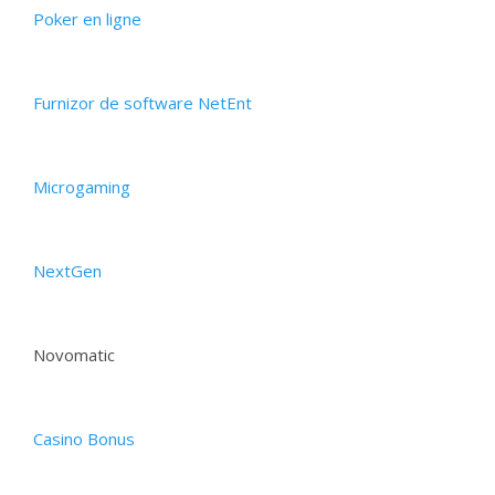
Poker en ligne
Furnizor de software NetEnt
Microgaming
NextGen
Novomatic
Casino Bonus