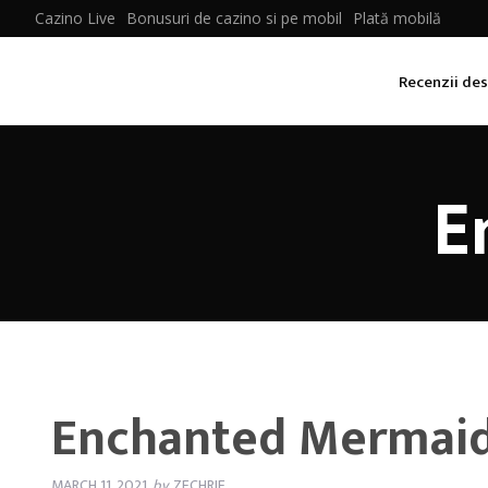
Cazino Live
Bonusuri de cazino si pe mobil
Plată mobilă
Recenzii de
E
Enchanted Mermai
MARCH 11, 2021
by
ZECHRIE