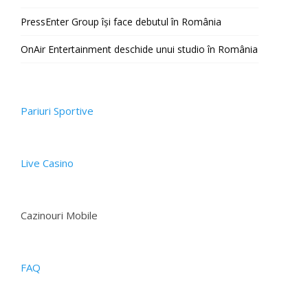
PressEnter Group își face debutul în România
OnAir Entertainment deschide unui studio în România
Pariuri Sportive
Live Casino
Cazinouri Mobile
FAQ