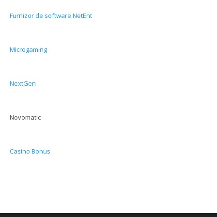
Furnizor de software NetEnt
Microgaming
NextGen
Novomatic
Casino Bonus