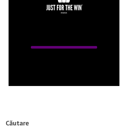
Căutare