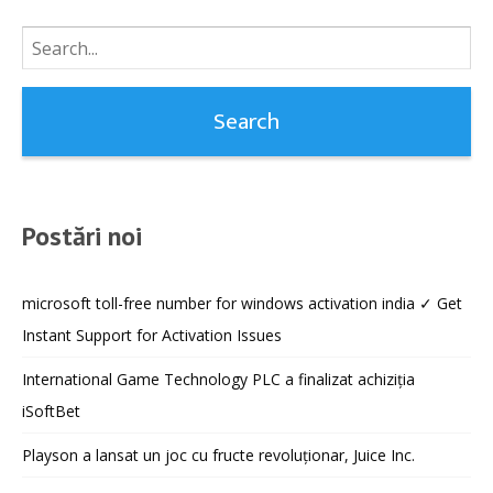
Search
for:
Postări noi
microsoft toll-free number for windows activation india ✓ Get
Instant Support for Activation Issues
International Game Technology PLC a finalizat achiziția
iSoftBet
Playson a lansat un joc cu fructe revoluționar, Juice Inc.