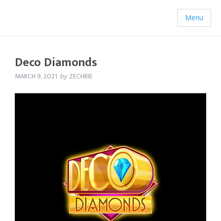
Menu
Deco Diamonds
MARCH 9, 2021
by
ZECHRIE