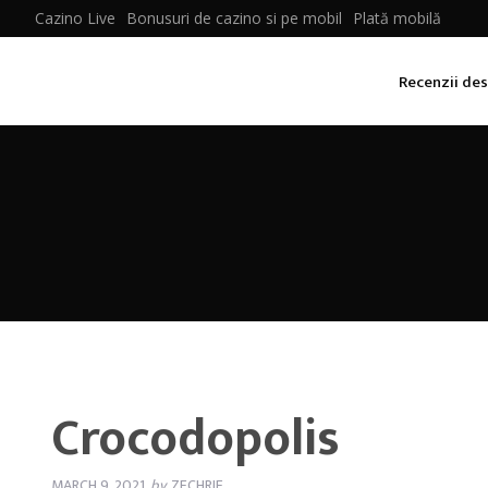
Cazino Live
Bonusuri de cazino si pe mobil
Plată mobilă
Recenzii de
Crocodopolis
MARCH 9, 2021
by
ZECHRIE