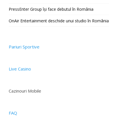
PressEnter Group își face debutul în România
OnAir Entertainment deschide unui studio în România
Pariuri Sportive
Live Casino
Cazinouri Mobile
FAQ