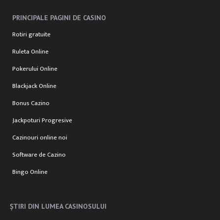
PRINCIPALE PAGINI DE CASINO
Rotiri gratuite
Ruleta Online
Pokerului Online
Blackjack Online
Bonus Cazino
Jackpoturi Progresive
Cazinouri online noi
Software de Cazino
Bingo Online
ȘTIRI DIN LUMEA CASINOSULUI