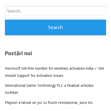
Search
for:
Postări noi
microsoft toll-free number for windows activation india ✓ Get
Instant Support for Activation Issues
International Game Technology PLC a finalizat achiziția
iSoftBet
Playson a lansat un joc cu fructe revoluționar, Juice Inc.