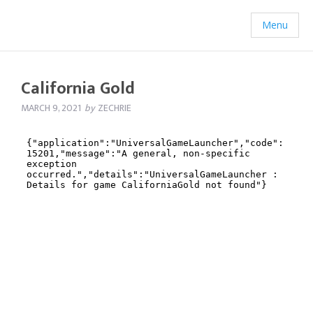
Menu
California Gold
MARCH 9, 2021
by
ZECHRIE