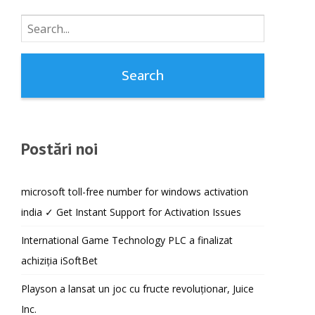
Search
for:
Postări noi
microsoft toll-free number for windows activation
india ✓ Get Instant Support for Activation Issues
International Game Technology PLC a finalizat
achiziția iSoftBet
Playson a lansat un joc cu fructe revoluționar, Juice
Inc.