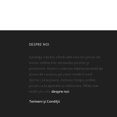
DESPRE NOI
Synergy Casino oferă cele mai noi jocuri de
noroc online într-un mediu pozitiv și
prietenos. Avem o colecție impresionantă de
jocuri de cazinou pe care românii sunt
dornici să le joace, inclusiv: bingo, poker,
jocuri ca la aparate și ruleta live. Aflați mai
multe pe site
despre noi
Termeni și Condiții