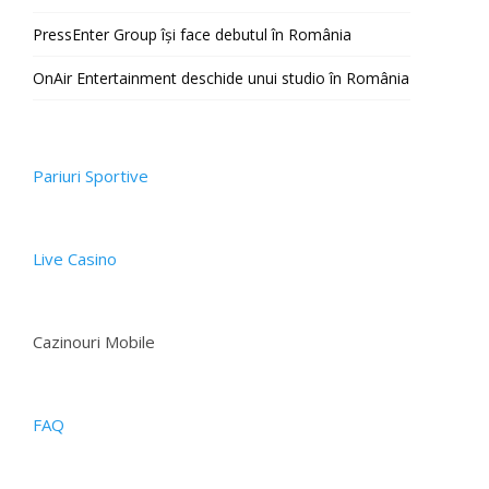
PressEnter Group își face debutul în România
OnAir Entertainment deschide unui studio în România
Pariuri Sportive
Live Casino
Cazinouri Mobile
FAQ