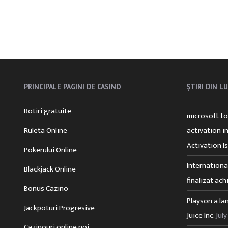
PRINCIPALE PAGINI DE CASINO
ȘTIRI DIN L
Rotiri gratuite
microsoft to
Ruleta Online
activation i
Activation I
Pokerului Online
Internation
Blackjack Online
finalizat ach
Bonus Cazino
Playson a lan
Jackpoturi Progresive
Juice Inc.
July
Cazinouri online noi