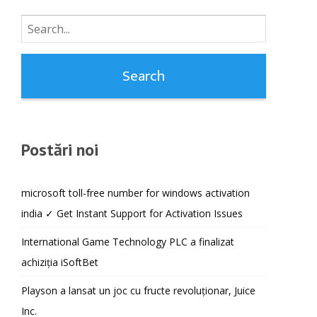
Search
for:
Postări noi
microsoft toll-free number for windows activation
india ✓ Get Instant Support for Activation Issues
International Game Technology PLC a finalizat
achiziția iSoftBet
Playson a lansat un joc cu fructe revoluționar, Juice
Inc.