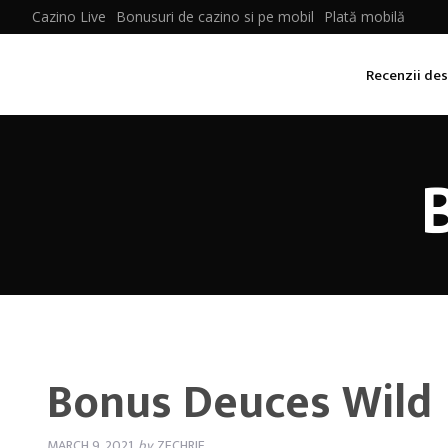
Cazino Live
Bonusuri de cazino si pe mobil
Plată mobilă
Recenzii de
Bonus Deuces Wild
MARCH 9, 2021
by
ZECHRIE