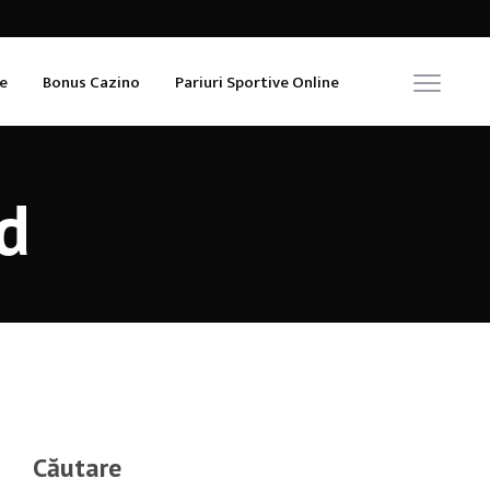
ne
Bonus Cazino
Pariuri Sportive Online
d
Căutare