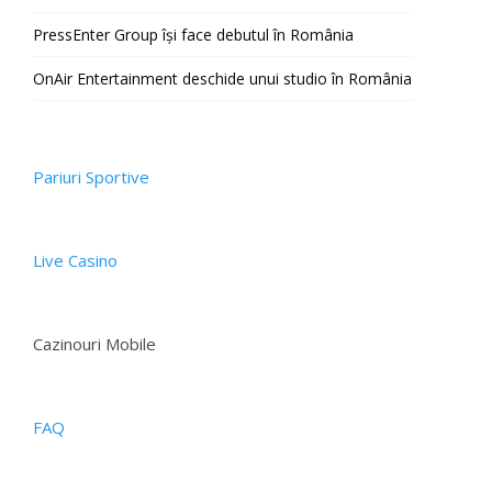
PressEnter Group își face debutul în România
OnAir Entertainment deschide unui studio în România
Pariuri Sportive
Live Casino
Cazinouri Mobile
FAQ