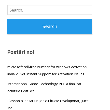
Search
for:
Postări noi
microsoft toll-free number for windows activation
india ✓ Get Instant Support for Activation Issues
International Game Technology PLC a finalizat
achiziția iSoftBet
Playson a lansat un joc cu fructe revoluționar, Juice
Inc.