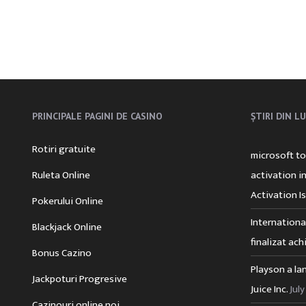
PRINCIPALE PAGINI DE CASINO
ȘTIRI DIN L
Rotiri gratuite
microsoft to
Ruleta Online
activation i
Activation I
Pokerului Online
Internation
Blackjack Online
finalizat ach
Bonus Cazino
Playson a lan
Jackpoturi Progresive
Juice Inc.
July
Cazinouri online noi