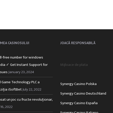
UMEA CASINOSULUI
JOACĂ RESPONSABILĂ
ll-free number for windows
ndia ✓ Get Instant Support for
Mijloace de plata
ssues
January 23, 2024
al Game Technology PLC a
Synergy Casino Polska
iziția iSoftBet
July 22, 2022
Synergy Casino Deutschland
sat un joc cu fructe revoluționar,
Synergy Casino España
 16, 2022
Synergy Casino Italiano