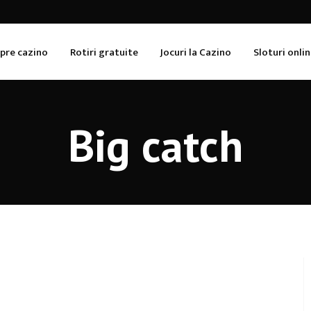
spre cazino
Rotiri gratuite
Jocuri la Cazino
Sloturi onli
Big catch