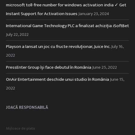
microsoft toll-free number for windows activation india ✓ Get
Instant Support for Activation Issues
January 23, 2024
International Game Technology PLC a finalizat achiziția iSoftBet
July 22, 2022
Playson a lansat un joc cu fructe revoluționar, Juice Inc.
July 16,
2022
PressEnter Group își face debutul în România
June 25, 2022
OnAir Entertainment deschide unui studio în România
June 15,
2022
JOACĂ RESPONSABILĂ
Mijloace de plata