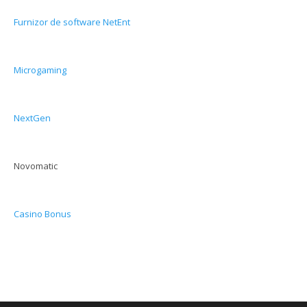
Furnizor de software NetEnt
Microgaming
NextGen
Novomatic
Casino Bonus