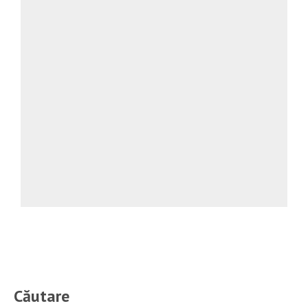
Căutare