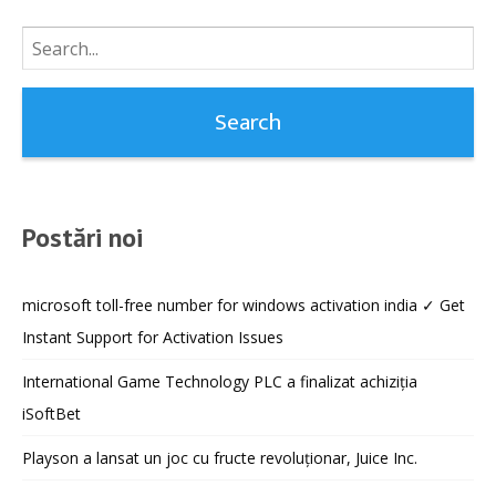
Search
for:
Postări noi
microsoft toll-free number for windows activation india ✓ Get
Instant Support for Activation Issues
International Game Technology PLC a finalizat achiziția
iSoftBet
Playson a lansat un joc cu fructe revoluționar, Juice Inc.