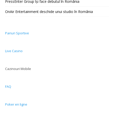
PressEnter Group își face debutul în România
OnAir Entertainment deschide unui studio în România
Pariuri Sportive
Live Casino
Cazinouri Mobile
FAQ
Poker en ligne