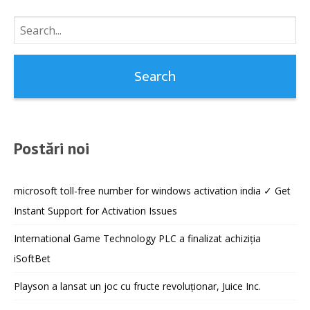
Search
for:
Postări noi
microsoft toll-free number for windows activation india ✓ Get
Instant Support for Activation Issues
International Game Technology PLC a finalizat achiziția
iSoftBet
Playson a lansat un joc cu fructe revoluționar, Juice Inc.