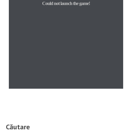
Căutare