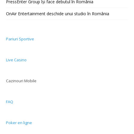
PressEnter Group își face debutul în România
OnAir Entertainment deschide unui studio în România
Pariuri Sportive
Live Casino
Cazinouri Mobile
FAQ
Poker en ligne