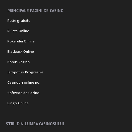
PRINCIPALE PAGINI DE CASINO
Rotiri gratuite
Ruleta Online
Pokerului Online
Blackjack Online
Bonus Cazino
Jackpoturi Progresive
Cazinouri online noi
Software de Cazino
Bingo Online
ȘTIRI DIN LUMEA CASINOSULUI